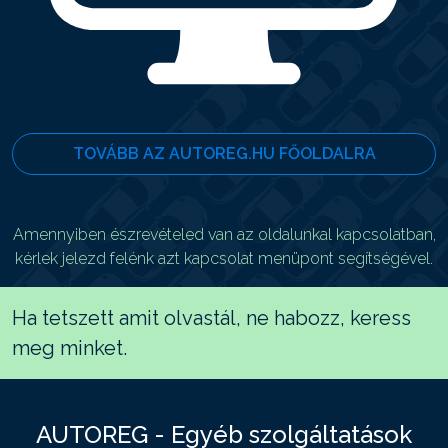
TOVÁBB AZ AUTOREG.HU FŐOLDALRA
Amennyiben észrevételed van az oldalunkal kapcsolatban,
kérlek jelezd felénk azt kapcsolat menüpont segítségével.
Ha tetszett amit olvastál, ne habozz, keress
meg minket.
AUTOREG - Egyéb szolgáltatások