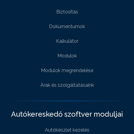
Biztositás
Dokumentumok
Kalkulátor
Modulok
Modulok megrendelése
Árak és szolgáltatásaink
Autókereskedő szoftver moduljai
Autókészlet kezelés