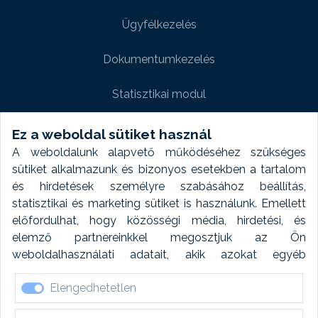
Ügyfélkezelés
Dokumentumkezelés
Statisztikai modul
Weboldal modul
Ez a weboldal sütiket használ
A weboldalunk alapvető működéséhez szükséges
Fényképtár extra modul
sütiket alkalmazunk és bizonyos esetekben a tartalom
és hirdetések személyre szabásához beállítás,
Autómosó modul
statisztikai és marketing sütiket is használunk. Emellett
előfordulhat, hogy közösségi média, hirdetési, és
Feladatütemezés
elemző partnereinkkel megosztjuk az Ön
weboldalhasználati adatait, akik azokat egyéb
Készletfinanszírozás
forrásokból gyűjtött adatokkal kombinálhatják. A sütik
Elengedhetetlen
elfogadásával kapcsolatosan naplózást végzünk és
ezen adatokat 6 hónap után automatikusan töröljük. A