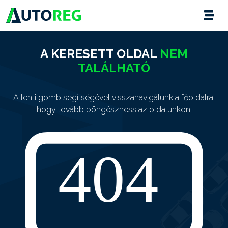
A KERESETT OLDAL
NEM
TALÁLHATÓ
A lenti gomb segítségével visszanavigálunk a főoldalra,
hogy tovább böngészhess az oldalunkon.