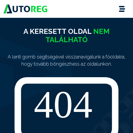
A KERESETT OLDAL
NEM
TALÁLHATÓ
A lenti gomb segítségével visszanavigálunk a főoldalra,
hogy tovább böngészhess az oldalunkon.