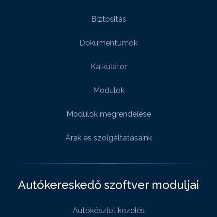
Biztositás
Dokumentumok
Kalkulátor
Modulok
Modulok megrendelése
Árak és szolgáltatásaink
Autókereskedő szoftver moduljai
Autókészlet kezelés