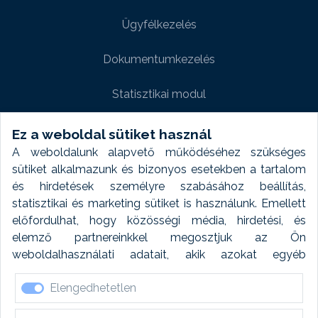
Ügyfélkezelés
Dokumentumkezelés
Statisztikai modul
Weboldal modul
Ez a weboldal sütiket használ
A weboldalunk alapvető működéséhez szükséges
Fényképtár extra modul
sütiket alkalmazunk és bizonyos esetekben a tartalom
és hirdetések személyre szabásához beállítás,
Autómosó modul
statisztikai és marketing sütiket is használunk. Emellett
előfordulhat, hogy közösségi média, hirdetési, és
Feladatütemezés
elemző partnereinkkel megosztjuk az Ön
weboldalhasználati adatait, akik azokat egyéb
Készletfinanszírozás
forrásokból gyűjtött adatokkal kombinálhatják. A sütik
Elengedhetetlen
elfogadásával kapcsolatosan naplózást végzünk és
ezen adatokat 6 hónap után automatikusan töröljük. A