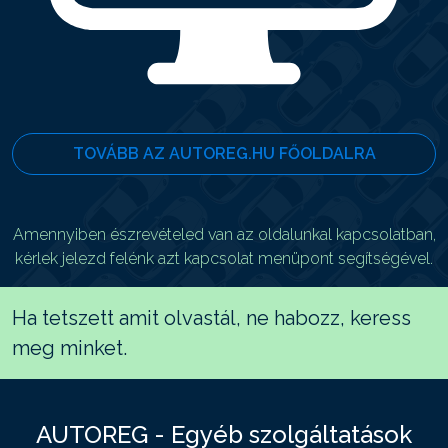
TOVÁBB AZ AUTOREG.HU FŐOLDALRA
Amennyiben észrevételed van az oldalunkal kapcsolatban,
kérlek jelezd felénk azt kapcsolat menüpont segítségével.
Ha tetszett amit olvastál, ne habozz, keress
meg minket.
AUTOREG - Egyéb szolgáltatások