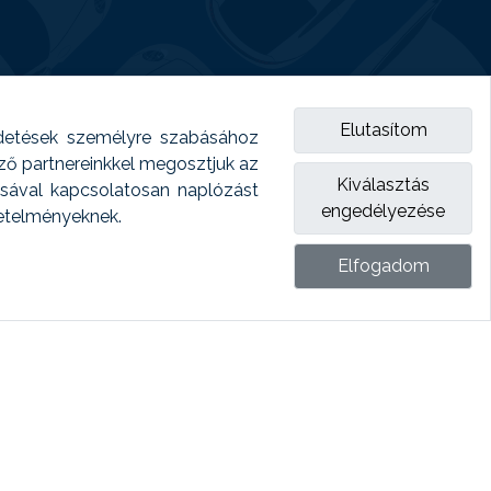
Elutasítom
detések személyre szabásához
emző partnereinkkel megosztjuk az
Kiválasztás
ásával kapcsolatosan naplózást
engedélyezése
vetelményeknek.
Elfogadom
ket.