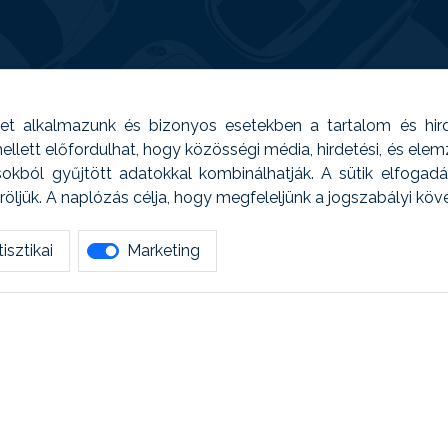
t alkalmazunk és bizonyos esetekben a tartalom és hir
 Emellett előfordulhat, hogy közösségi média, hirdetési, és el
sokból gyűjtött adatokkal kombinálhatják. A sütik elfogad
ljük. A naplózás célja, hogy megfeleljünk a jogszabályi kö
isztikai
Marketing
tetszett amit olvastál, ne habozz, keress meg min
AUTOREG - Egyéb szolgáltatások