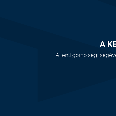
A K
A lenti gomb segítségév