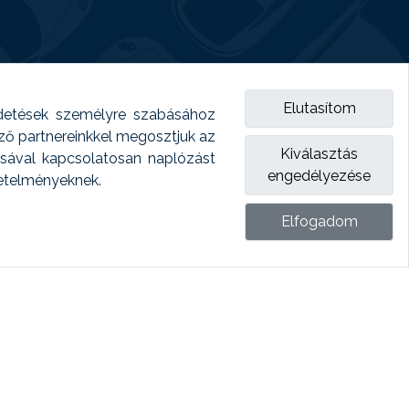
Elutasítom
detések személyre szabásához
emző partnereinkkel megosztjuk az
Kiválasztás
ásával kapcsolatosan naplózást
engedélyezése
vetelményeknek.
Elfogadom
ket.