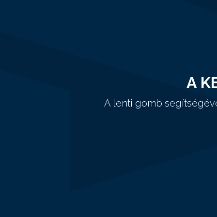
A K
A lenti gomb segítségév