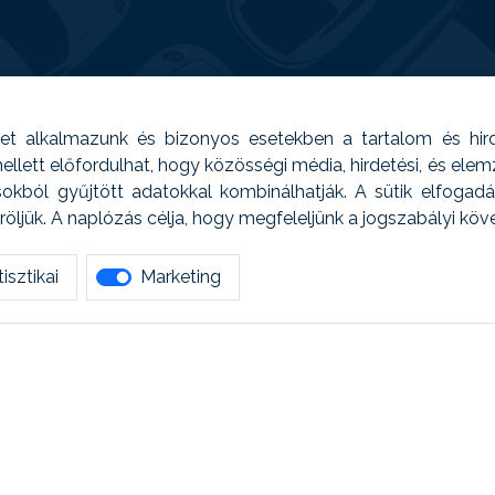
t alkalmazunk és bizonyos esetekben a tartalom és hir
 Emellett előfordulhat, hogy közösségi média, hirdetési, és el
sokból gyűjtött adatokkal kombinálhatják. A sütik elfogad
ljük. A naplózás célja, hogy megfeleljünk a jogszabályi kö
isztikai
Marketing
tetszett amit olvastál, ne habozz, keress meg min
AUTOREG - Egyéb szolgáltatások