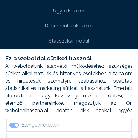
Ügyfélkezelés
Dokumentumkezelés
Statisztikai modul
Weboldal modul
Ez a weboldal sütiket használ
A weboldalunk alapvető működéséhez szükséges
Fényképtár extra modul
sütiket alkalmazunk és bizonyos esetekben a tartalom
és hirdetések személyre szabásához beállítás,
Autómosó modul
statisztikai és marketing sütiket is használunk. Emellett
előfordulhat, hogy közösségi média, hirdetési, és
Feladatütemezés
elemző partnereinkkel megosztjuk az Ön
weboldalhasználati adatait, akik azokat egyéb
Készletfinanszírozás
forrásokból gyűjtött adatokkal kombinálhatják. A sütik
Elengedhetetlen
elfogadásával kapcsolatosan naplózást végzünk és
ezen adatokat 6 hónap után automatikusan töröljük. A