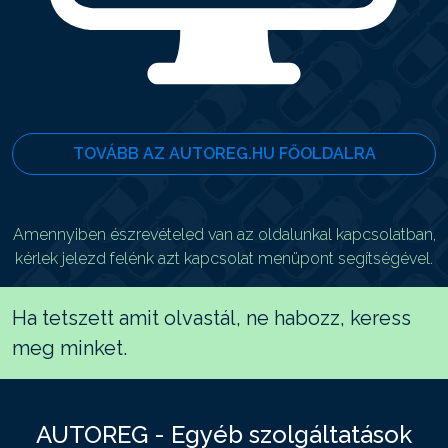
TOVÁBB AZ AUTOREG.HU FŐOLDALRA
Amennyiben észrevételed van az oldalunkal kapcsolatban,
kérlek jelezd felénk azt kapcsolat menüpont segítségével.
Ha tetszett amit olvastál, ne habozz, keress
meg minket.
AUTOREG - Egyéb szolgáltatások