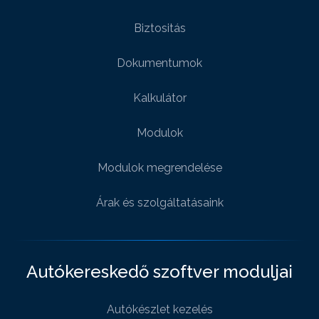
Biztositás
Dokumentumok
Kalkulátor
Modulok
Modulok megrendelése
Árak és szolgáltatásaink
Autókereskedő szoftver moduljai
Autókészlet kezelés