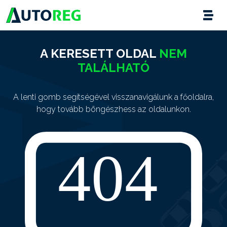
A KERESETT OLDAL
NEM
TALÁLHATÓ
A lenti gomb segítségével visszanavigálunk a főoldalra,
hogy tovább böngészhess az oldalunkon.