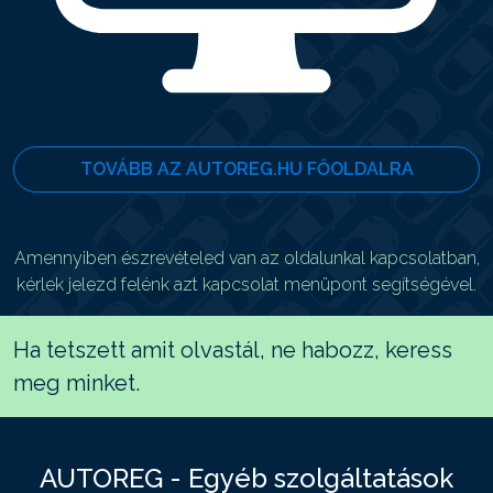
TOVÁBB AZ AUTOREG.HU FŐOLDALRA
Amennyiben észrevételed van az oldalunkal kapcsolatban,
kérlek jelezd felénk azt kapcsolat menüpont segítségével.
Ha tetszett amit olvastál, ne habozz, keress
meg minket.
AUTOREG - Egyéb szolgáltatások