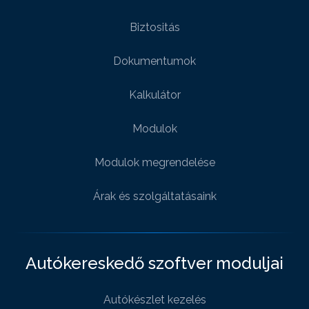
Biztositás
Dokumentumok
Kalkulátor
Modulok
Modulok megrendelése
Árak és szolgáltatásaink
Autókereskedő szoftver moduljai
Autókészlet kezelés