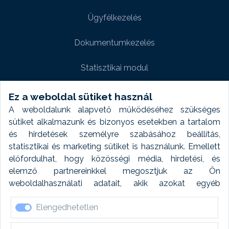
Ügyfélkezelés
Dokumentumkezelés
Statisztikai modul
Weboldal modul
Ez a weboldal sütiket használ
A weboldalunk alapvető működéséhez szükséges
Fényképtár extra modul
sütiket alkalmazunk és bizonyos esetekben a tartalom
és hirdetések személyre szabásához beállítás,
Autómosó modul
statisztikai és marketing sütiket is használunk. Emellett
előfordulhat, hogy közösségi média, hirdetési, és
Feladatütemezés
elemző partnereinkkel megosztjuk az Ön
weboldalhasználati adatait, akik azokat egyéb
Készletfinanszírozás
forrásokból gyűjtött adatokkal kombinálhatják. A sütik
Elengedhetetlen
elfogadásával kapcsolatosan naplózást végzünk és
ezen adatokat 6 hónap után automatikusan töröljük. A