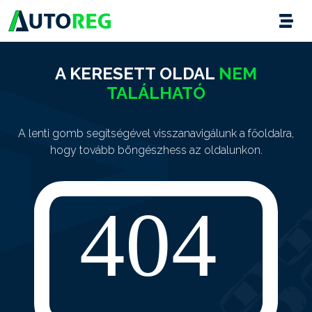
A KERESETT OLDAL
NEM
TALÁLHATÓ
A lenti gomb segítségével visszanavigálunk a főoldalra,
hogy tovább böngészhess az oldalunkon.