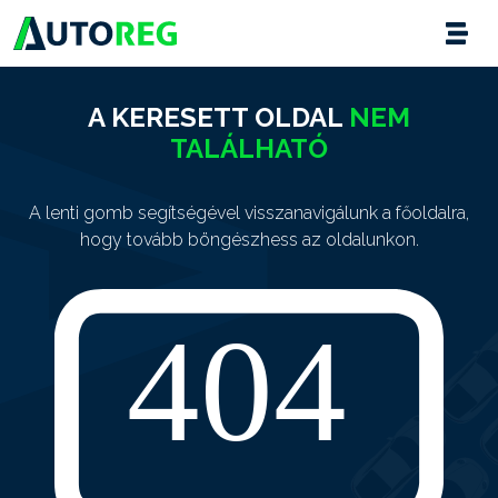
A KERESETT OLDAL
NEM
TALÁLHATÓ
A lenti gomb segítségével visszanavigálunk a főoldalra,
hogy tovább böngészhess az oldalunkon.