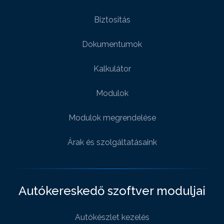
Biztositás
Dokumentumok
Kalkulátor
Modulok
Modulok megrendelése
Árak és szolgáltatásaink
Autókereskedő szoftver moduljai
Autókészlet kezelés