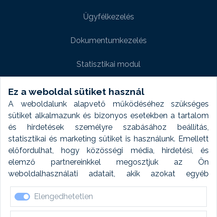
Ügyfélkezelés
Dokumentumkezelés
Statisztikai modul
Weboldal modul
Ez a weboldal sütiket használ
A weboldalunk alapvető működéséhez szükséges
Fényképtár extra modul
sütiket alkalmazunk és bizonyos esetekben a tartalom
és hirdetések személyre szabásához beállítás,
Autómosó modul
statisztikai és marketing sütiket is használunk. Emellett
előfordulhat, hogy közösségi média, hirdetési, és
Feladatütemezés
elemző partnereinkkel megosztjuk az Ön
weboldalhasználati adatait, akik azokat egyéb
Készletfinanszírozás
forrásokból gyűjtött adatokkal kombinálhatják. A sütik
Elengedhetetlen
elfogadásával kapcsolatosan naplózást végzünk és
ezen adatokat 6 hónap után automatikusan töröljük. A