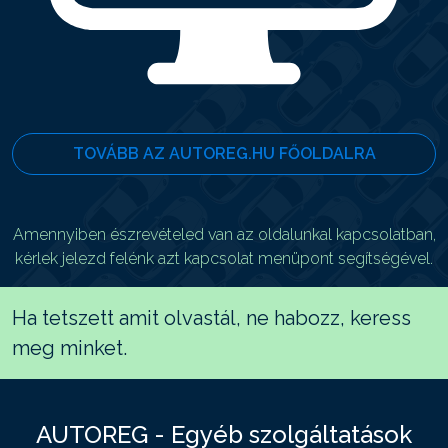
TOVÁBB AZ AUTOREG.HU FŐOLDALRA
Amennyiben észrevételed van az oldalunkal kapcsolatban,
kérlek jelezd felénk azt kapcsolat menüpont segítségével.
Ha tetszett amit olvastál, ne habozz, keress
meg minket.
AUTOREG - Egyéb szolgáltatások