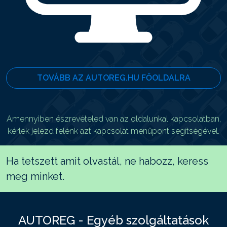
TOVÁBB AZ AUTOREG.HU FŐOLDALRA
Amennyiben észrevételed van az oldalunkal kapcsolatban,
kérlek jelezd felénk azt kapcsolat menüpont segítségével.
Ha tetszett amit olvastál, ne habozz, keress
meg minket.
AUTOREG - Egyéb szolgáltatások