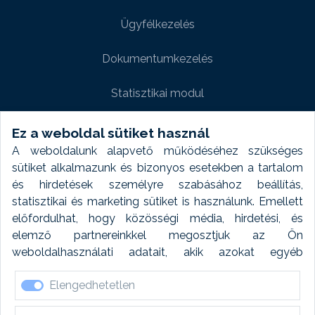
Ügyfélkezelés
Dokumentumkezelés
Statisztikai modul
Weboldal modul
Ez a weboldal sütiket használ
A weboldalunk alapvető működéséhez szükséges
Fényképtár extra modul
sütiket alkalmazunk és bizonyos esetekben a tartalom
és hirdetések személyre szabásához beállítás,
Autómosó modul
statisztikai és marketing sütiket is használunk. Emellett
előfordulhat, hogy közösségi média, hirdetési, és
Feladatütemezés
elemző partnereinkkel megosztjuk az Ön
weboldalhasználati adatait, akik azokat egyéb
Készletfinanszírozás
forrásokból gyűjtött adatokkal kombinálhatják. A sütik
Elengedhetetlen
elfogadásával kapcsolatosan naplózást végzünk és
ezen adatokat 6 hónap után automatikusan töröljük. A