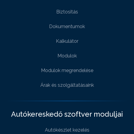
Biztositás
Dokumentumok
Kalkulátor
Modulok
Modulok megrendelése
Árak és szolgáltatásaink
Autókereskedő szoftver moduljai
Autókészlet kezelés