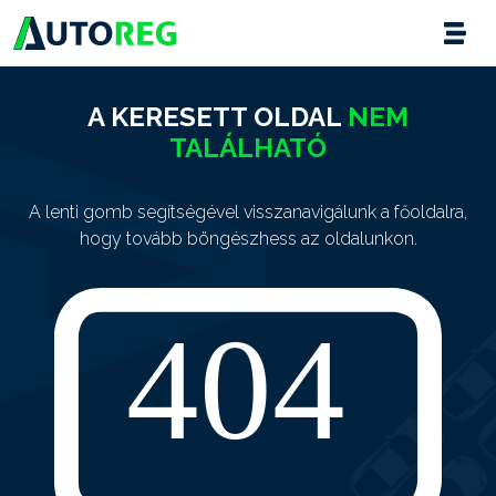
A KERESETT OLDAL
NEM
TALÁLHATÓ
A lenti gomb segítségével visszanavigálunk a főoldalra,
hogy tovább böngészhess az oldalunkon.