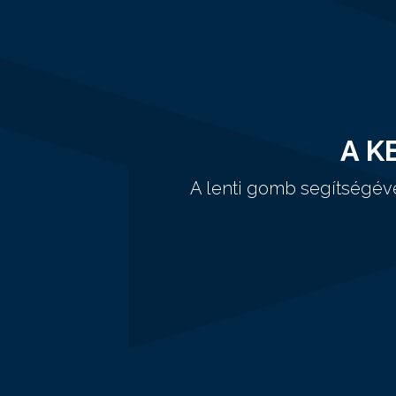
A K
A lenti gomb segítségév