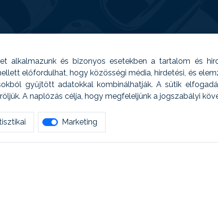
t alkalmazunk és bizonyos esetekben a tartalom és hir
 Emellett előfordulhat, hogy közösségi média, hirdetési, és el
sokból gyűjtött adatokkal kombinálhatják. A sütik elfogad
ljük. A naplózás célja, hogy megfeleljünk a jogszabályi kö
isztikai
Marketing
tetszett amit olvastál, ne habozz, keress meg min
AUTOREG - Egyéb szolgáltatások