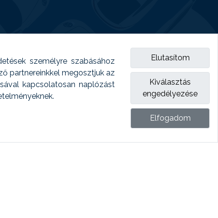
Elutasítom
detések személyre szabásához
emző partnereinkkel megosztjuk az
Kiválasztás
ásával kapcsolatosan naplózást
engedélyezése
vetelményeknek.
Elfogadom
ket.