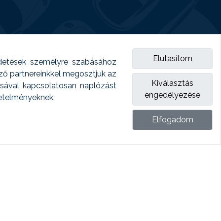
Elutasítom
detések személyre szabásához
emző partnereinkkel megosztjuk az
Kiválasztás
ásával kapcsolatosan naplózást
engedélyezése
vetelményeknek.
Elfogadom
ket.