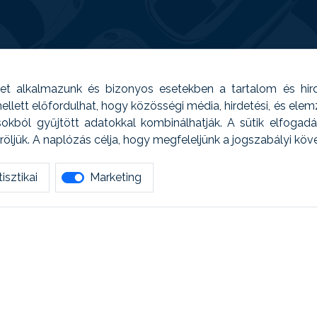
t alkalmazunk és bizonyos esetekben a tartalom és hir
 Emellett előfordulhat, hogy közösségi média, hirdetési, és el
sokból gyűjtött adatokkal kombinálhatják. A sütik elfogad
ljük. A naplózás célja, hogy megfeleljünk a jogszabályi kö
isztikai
Marketing
tetszett amit olvastál, ne habozz, keress meg min
AUTOREG - Egyéb szolgáltatások