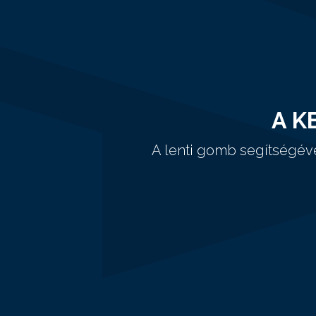
A K
A lenti gomb segítségév