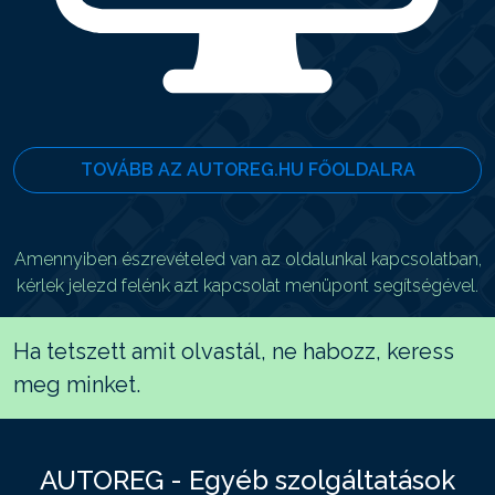
TOVÁBB AZ AUTOREG.HU FŐOLDALRA
Amennyiben észrevételed van az oldalunkal kapcsolatban,
kérlek jelezd felénk azt kapcsolat menüpont segítségével.
Ha tetszett amit olvastál, ne habozz, keress
meg minket.
AUTOREG - Egyéb szolgáltatások