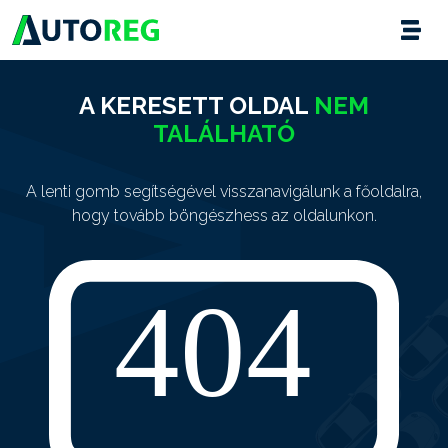
A KERESETT OLDAL
NEM
TALÁLHATÓ
A lenti gomb segítségével visszanavigálunk a főoldalra,
hogy tovább böngészhess az oldalunkon.