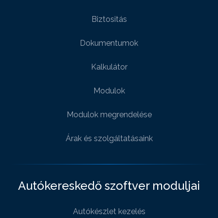
Biztositás
Dokumentumok
Kalkulátor
Modulok
Modulok megrendelése
Árak és szolgáltatásaink
Autókereskedő szoftver moduljai
Autókészlet kezelés