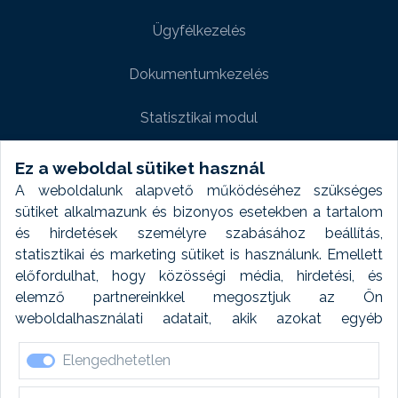
Ügyfélkezelés
Dokumentumkezelés
Statisztikai modul
Weboldal modul
Ez a weboldal sütiket használ
A weboldalunk alapvető működéséhez szükséges
Fényképtár extra modul
sütiket alkalmazunk és bizonyos esetekben a tartalom
és hirdetések személyre szabásához beállítás,
Autómosó modul
statisztikai és marketing sütiket is használunk. Emellett
előfordulhat, hogy közösségi média, hirdetési, és
Feladatütemezés
elemző partnereinkkel megosztjuk az Ön
weboldalhasználati adatait, akik azokat egyéb
Készletfinanszírozás
forrásokból gyűjtött adatokkal kombinálhatják. A sütik
Elengedhetetlen
elfogadásával kapcsolatosan naplózást végzünk és
ezen adatokat 6 hónap után automatikusan töröljük. A