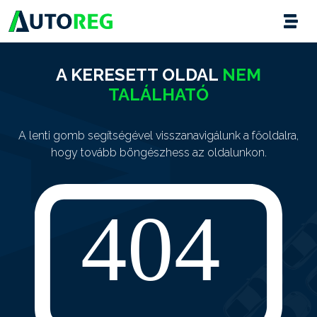
A KERESETT OLDAL
NEM
TALÁLHATÓ
A lenti gomb segítségével visszanavigálunk a főoldalra,
hogy tovább böngészhess az oldalunkon.