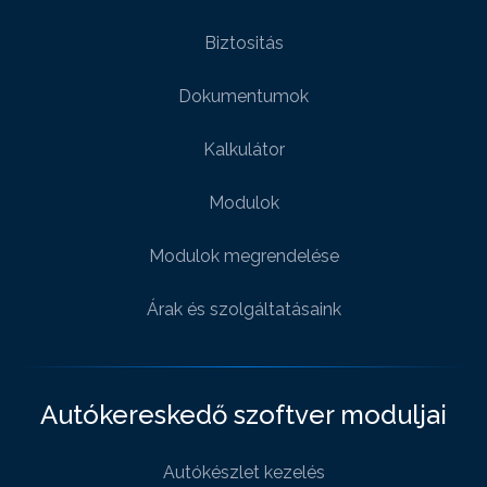
Biztositás
Dokumentumok
Kalkulátor
Modulok
Modulok megrendelése
Árak és szolgáltatásaink
Autókereskedő szoftver moduljai
Autókészlet kezelés