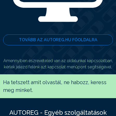
TOVÁBB AZ AUTOREG.HU FŐOLDALRA
Amennyiben észrevételed van az oldalunkal kapcsolatban,
kérlek jelezd felénk azt kapcsolat menüpont segítségével.
Ha tetszett amit olvastál, ne habozz, keress
meg minket.
AUTOREG - Egyéb szolgáltatások