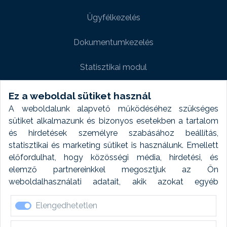
Ügyfélkezelés
Dokumentumkezelés
Statisztikai modul
Weboldal modul
Ez a weboldal sütiket használ
A weboldalunk alapvető működéséhez szükséges
Fényképtár extra modul
sütiket alkalmazunk és bizonyos esetekben a tartalom
és hirdetések személyre szabásához beállítás,
Autómosó modul
statisztikai és marketing sütiket is használunk. Emellett
előfordulhat, hogy közösségi média, hirdetési, és
Feladatütemezés
elemző partnereinkkel megosztjuk az Ön
weboldalhasználati adatait, akik azokat egyéb
Készletfinanszírozás
forrásokból gyűjtött adatokkal kombinálhatják. A sütik
Elengedhetetlen
elfogadásával kapcsolatosan naplózást végzünk és
ezen adatokat 6 hónap után automatikusan töröljük. A