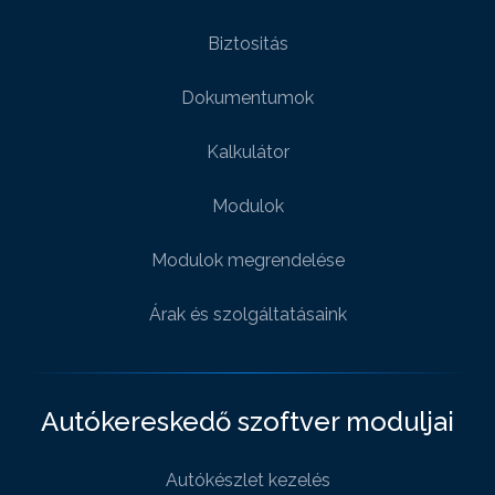
Biztositás
Dokumentumok
Kalkulátor
Modulok
Modulok megrendelése
Árak és szolgáltatásaink
Autókereskedő szoftver moduljai
Autókészlet kezelés