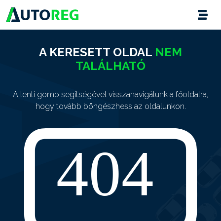
A KERESETT OLDAL
NEM
TALÁLHATÓ
A lenti gomb segítségével visszanavigálunk a főoldalra,
hogy tovább böngészhess az oldalunkon.