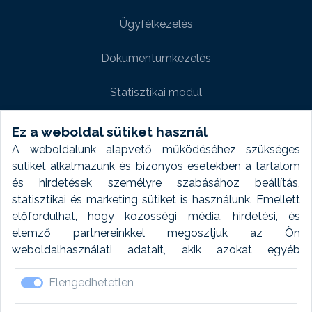
Ügyfélkezelés
Dokumentumkezelés
Statisztikai modul
Weboldal modul
Ez a weboldal sütiket használ
A weboldalunk alapvető működéséhez szükséges
Fényképtár extra modul
sütiket alkalmazunk és bizonyos esetekben a tartalom
és hirdetések személyre szabásához beállítás,
Autómosó modul
statisztikai és marketing sütiket is használunk. Emellett
előfordulhat, hogy közösségi média, hirdetési, és
Feladatütemezés
elemző partnereinkkel megosztjuk az Ön
weboldalhasználati adatait, akik azokat egyéb
Készletfinanszírozás
forrásokból gyűjtött adatokkal kombinálhatják. A sütik
Elengedhetetlen
elfogadásával kapcsolatosan naplózást végzünk és
ezen adatokat 6 hónap után automatikusan töröljük. A