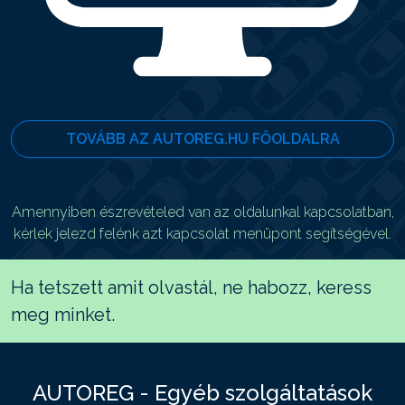
TOVÁBB AZ AUTOREG.HU FŐOLDALRA
Amennyiben észrevételed van az oldalunkal kapcsolatban,
kérlek jelezd felénk azt kapcsolat menüpont segítségével.
Ha tetszett amit olvastál, ne habozz, keress
meg minket.
AUTOREG - Egyéb szolgáltatások