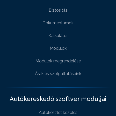
Biztositás
Dokumentumok
Kalkulátor
Modulok
Modulok megrendelése
Árak és szolgáltatásaink
Autókereskedő szoftver moduljai
Autókészlet kezelés