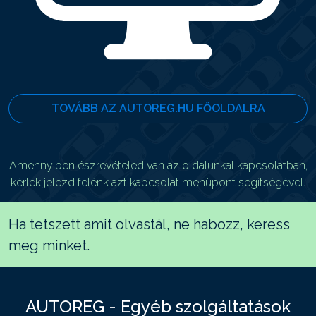
TOVÁBB AZ AUTOREG.HU FŐOLDALRA
Amennyiben észrevételed van az oldalunkal kapcsolatban,
kérlek jelezd felénk azt kapcsolat menüpont segítségével.
Ha tetszett amit olvastál, ne habozz, keress
meg minket.
AUTOREG - Egyéb szolgáltatások