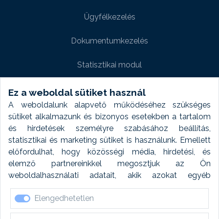
Ügyfélkezelés
Dokumentumkezelés
Statisztikai modul
Weboldal modul
Ez a weboldal sütiket használ
A weboldalunk alapvető működéséhez szükséges
Fényképtár extra modul
sütiket alkalmazunk és bizonyos esetekben a tartalom
és hirdetések személyre szabásához beállítás,
Autómosó modul
statisztikai és marketing sütiket is használunk. Emellett
előfordulhat, hogy közösségi média, hirdetési, és
Feladatütemezés
elemző partnereinkkel megosztjuk az Ön
weboldalhasználati adatait, akik azokat egyéb
Készletfinanszírozás
forrásokból gyűjtött adatokkal kombinálhatják. A sütik
Elengedhetetlen
elfogadásával kapcsolatosan naplózást végzünk és
ezen adatokat 6 hónap után automatikusan töröljük. A