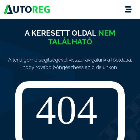
A KERESETT OLDAL
NEM
TALÁLHATÓ
A lenti gomb segítségével visszanavigálunk a főoldalra,
hogy tovább böngészhess az oldalunkon.