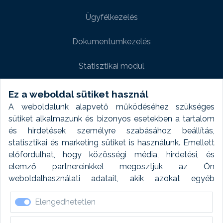
Ügyfélkezelés
Dokumentumkezelés
Statisztikai modul
Weboldal modul
Ez a weboldal sütiket használ
A weboldalunk alapvető működéséhez szükséges
Fényképtár extra modul
sütiket alkalmazunk és bizonyos esetekben a tartalom
és hirdetések személyre szabásához beállítás,
Autómosó modul
statisztikai és marketing sütiket is használunk. Emellett
előfordulhat, hogy közösségi média, hirdetési, és
Feladatütemezés
elemző partnereinkkel megosztjuk az Ön
weboldalhasználati adatait, akik azokat egyéb
Készletfinanszírozás
forrásokból gyűjtött adatokkal kombinálhatják. A sütik
Elengedhetetlen
elfogadásával kapcsolatosan naplózást végzünk és
ezen adatokat 6 hónap után automatikusan töröljük. A