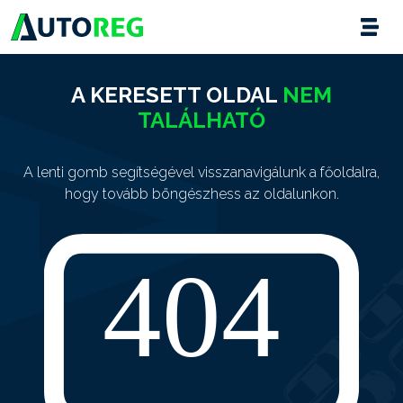
A KERESETT OLDAL
NEM
TALÁLHATÓ
A lenti gomb segítségével visszanavigálunk a főoldalra,
hogy tovább böngészhess az oldalunkon.