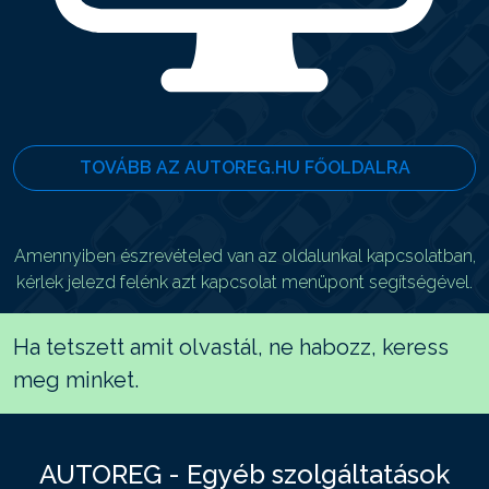
TOVÁBB AZ AUTOREG.HU FŐOLDALRA
Amennyiben észrevételed van az oldalunkal kapcsolatban,
kérlek jelezd felénk azt kapcsolat menüpont segítségével.
Ha tetszett amit olvastál, ne habozz, keress
meg minket.
AUTOREG - Egyéb szolgáltatások