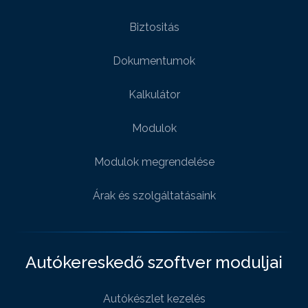
Biztositás
Dokumentumok
Kalkulátor
Modulok
Modulok megrendelése
Árak és szolgáltatásaink
Autókereskedő szoftver moduljai
Autókészlet kezelés