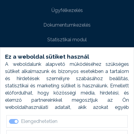
Ügyfélkezelés
Dokumentumkezelés
Statisztikai modul
Weboldal modul
Ez a weboldal sütiket használ
A weboldalunk alapvető működéséhez szükséges
Fényképtár extra modul
sütiket alkalmazunk és bizonyos esetekben a tartalom
és hirdetések személyre szabásához beállítás,
Autómosó modul
statisztikai és marketing sütiket is használunk. Emellett
előfordulhat, hogy közösségi média, hirdetési, és
Feladatütemezés
elemző partnereinkkel megosztjuk az Ön
weboldalhasználati adatait, akik azokat egyéb
Készletfinanszírozás
forrásokból gyűjtött adatokkal kombinálhatják. A sütik
Elengedhetetlen
elfogadásával kapcsolatosan naplózást végzünk és
ezen adatokat 6 hónap után automatikusan töröljük. A