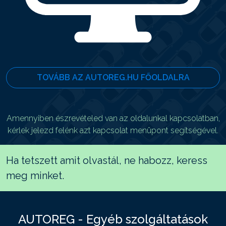
TOVÁBB AZ AUTOREG.HU FŐOLDALRA
Amennyiben észrevételed van az oldalunkal kapcsolatban,
kérlek jelezd felénk azt kapcsolat menüpont segítségével.
Ha tetszett amit olvastál, ne habozz, keress
meg minket.
AUTOREG - Egyéb szolgáltatások