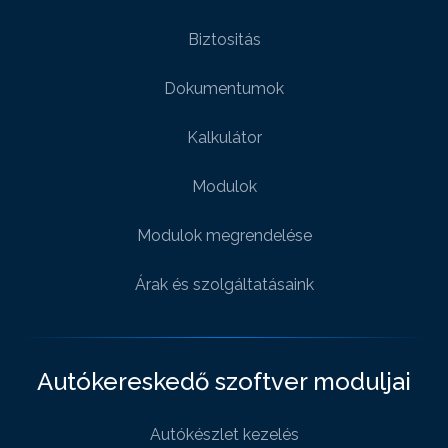
Biztositás
Dokumentumok
Kalkulátor
Modulok
Modulok megrendelése
Árak és szolgáltatásaink
Autókereskedő szoftver moduljai
Autókészlet kezelés