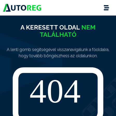
A KERESETT OLDAL
NEM
TALÁLHATÓ
A lenti gomb segítségével visszanavigálunk a főoldalra,
hogy tovább böngészhess az oldalunkon.