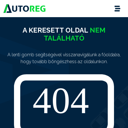
A KERESETT OLDAL
NEM
TALÁLHATÓ
A lenti gomb segítségével visszanavigálunk a főoldalra,
hogy tovább böngészhess az oldalunkon.