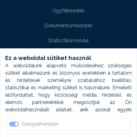
Ügyfélkezelés
Dokumentumkezelés
Statisztikai modul
Weboldal modul
Ez a weboldal sütiket használ
A weboldalunk alapvető működéséhez szükséges
Fényképtár extra modul
sütiket alkalmazunk és bizonyos esetekben a tartalom
és hirdetések személyre szabásához beállítás,
Autómosó modul
statisztikai és marketing sütiket is használunk. Emellett
előfordulhat, hogy közösségi média, hirdetési, és
Feladatütemezés
elemző partnereinkkel megosztjuk az Ön
weboldalhasználati adatait, akik azokat egyéb
Készletfinanszírozás
forrásokból gyűjtött adatokkal kombinálhatják. A sütik
Elengedhetetlen
elfogadásával kapcsolatosan naplózást végzünk és
ezen adatokat 6 hónap után automatikusan töröljük. A