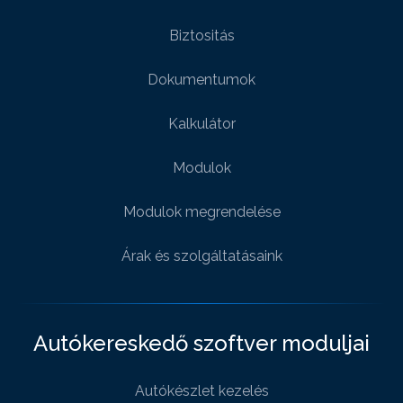
Biztositás
Dokumentumok
Kalkulátor
Modulok
Modulok megrendelése
Árak és szolgáltatásaink
Autókereskedő szoftver moduljai
Autókészlet kezelés