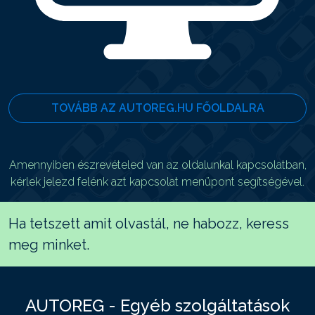
TOVÁBB AZ AUTOREG.HU FŐOLDALRA
Amennyiben észrevételed van az oldalunkal kapcsolatban,
kérlek jelezd felénk azt kapcsolat menüpont segítségével.
Ha tetszett amit olvastál, ne habozz, keress
meg minket.
AUTOREG - Egyéb szolgáltatások