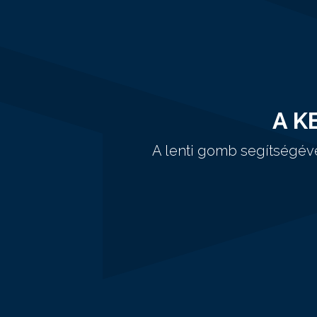
A K
A lenti gomb segítségév