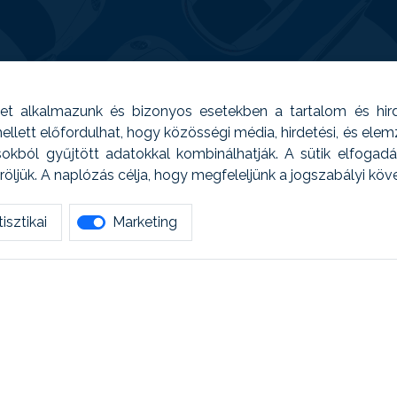
t alkalmazunk és bizonyos esetekben a tartalom és hir
 Emellett előfordulhat, hogy közösségi média, hirdetési, és el
sokból gyűjtött adatokkal kombinálhatják. A sütik elfogad
ljük. A naplózás célja, hogy megfeleljünk a jogszabályi kö
isztikai
Marketing
tetszett amit olvastál, ne habozz, keress meg min
AUTOREG - Egyéb szolgáltatások