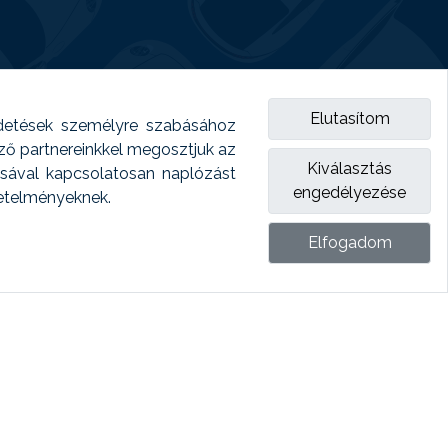
Elutasítom
detések személyre szabásához
emző partnereinkkel megosztjuk az
Kiválasztás
ásával kapcsolatosan naplózást
engedélyezése
vetelményeknek.
Elfogadom
ket.