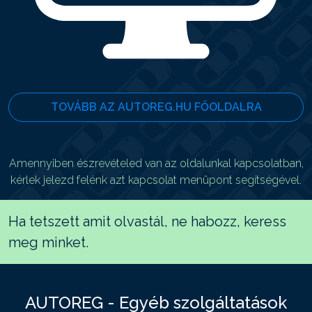
TOVÁBB AZ AUTOREG.HU FŐOLDALRA
Amennyiben észrevételed van az oldalunkal kapcsolatban,
kérlek jelezd felénk azt kapcsolat menüpont segítségével.
Ha tetszett amit olvastál, ne habozz, keress
meg minket.
AUTOREG - Egyéb szolgáltatások