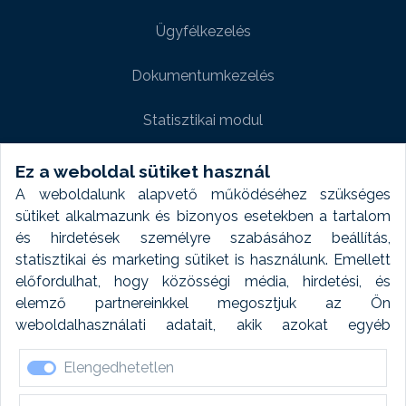
Ügyfélkezelés
Dokumentumkezelés
Statisztikai modul
Weboldal modul
Ez a weboldal sütiket használ
A weboldalunk alapvető működéséhez szükséges
Fényképtár extra modul
sütiket alkalmazunk és bizonyos esetekben a tartalom
és hirdetések személyre szabásához beállítás,
Autómosó modul
statisztikai és marketing sütiket is használunk. Emellett
előfordulhat, hogy közösségi média, hirdetési, és
Feladatütemezés
elemző partnereinkkel megosztjuk az Ön
weboldalhasználati adatait, akik azokat egyéb
Készletfinanszírozás
forrásokból gyűjtött adatokkal kombinálhatják. A sütik
Elengedhetetlen
elfogadásával kapcsolatosan naplózást végzünk és
ezen adatokat 6 hónap után automatikusan töröljük. A