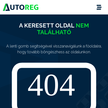
A KERESETT OLDAL
NEM
TALÁLHATÓ
A lenti gomb segítségével visszanavigálunk a főoldalra,
hogy tovább böngészhess az oldalunkon.