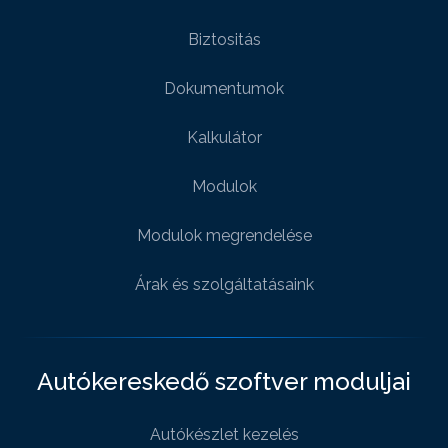
Biztositás
Dokumentumok
Kalkulátor
Modulok
Modulok megrendelése
Árak és szolgáltatásaink
Autókereskedő szoftver moduljai
Autókészlet kezelés