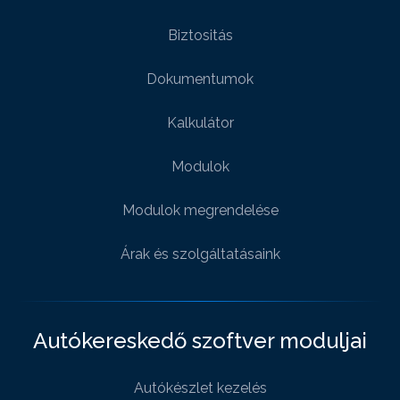
Biztositás
Dokumentumok
Kalkulátor
Modulok
Modulok megrendelése
Árak és szolgáltatásaink
Autókereskedő szoftver moduljai
Autókészlet kezelés