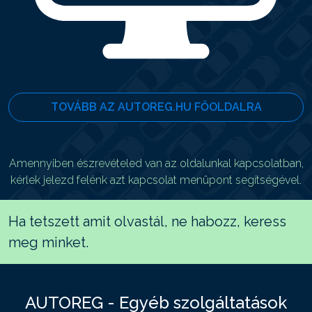
TOVÁBB AZ AUTOREG.HU FŐOLDALRA
Amennyiben észrevételed van az oldalunkal kapcsolatban,
kérlek jelezd felénk azt kapcsolat menüpont segítségével.
Ha tetszett amit olvastál, ne habozz, keress
meg minket.
AUTOREG - Egyéb szolgáltatások