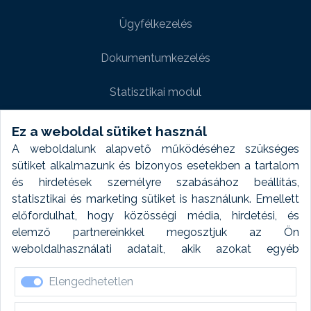
Ügyfélkezelés
Dokumentumkezelés
Statisztikai modul
Weboldal modul
Ez a weboldal sütiket használ
A weboldalunk alapvető működéséhez szükséges
Fényképtár extra modul
sütiket alkalmazunk és bizonyos esetekben a tartalom
és hirdetések személyre szabásához beállítás,
Autómosó modul
statisztikai és marketing sütiket is használunk. Emellett
előfordulhat, hogy közösségi média, hirdetési, és
Feladatütemezés
elemző partnereinkkel megosztjuk az Ön
weboldalhasználati adatait, akik azokat egyéb
Készletfinanszírozás
forrásokból gyűjtött adatokkal kombinálhatják. A sütik
Elengedhetetlen
elfogadásával kapcsolatosan naplózást végzünk és
ezen adatokat 6 hónap után automatikusan töröljük. A