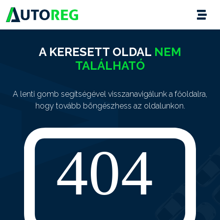
A KERESETT OLDAL
NEM
TALÁLHATÓ
A lenti gomb segítségével visszanavigálunk a főoldalra,
hogy tovább böngészhess az oldalunkon.