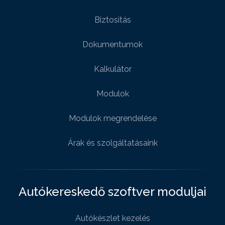
Biztositás
Dokumentumok
Kalkulátor
Modulok
Modulok megrendelése
Árak és szolgáltatásaink
Autókereskedő szoftver moduljai
Autókészlet kezelés