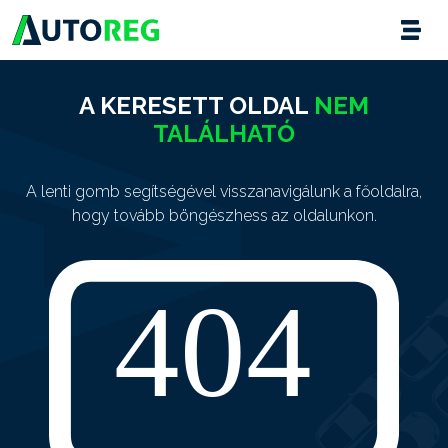
A KERESETT OLDAL
NEM
TALÁLHATÓ
A lenti gomb segítségével visszanavigálunk a főoldalra,
hogy tovább böngészhess az oldalunkon.