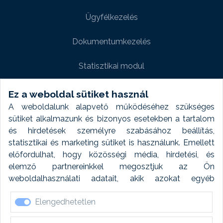
Ügyfélkezelés
Dokumentumkezelés
Statisztikai modul
Weboldal modul
Ez a weboldal sütiket használ
A weboldalunk alapvető működéséhez szükséges
Fényképtár extra modul
sütiket alkalmazunk és bizonyos esetekben a tartalom
és hirdetések személyre szabásához beállítás,
Autómosó modul
statisztikai és marketing sütiket is használunk. Emellett
előfordulhat, hogy közösségi média, hirdetési, és
Feladatütemezés
elemző partnereinkkel megosztjuk az Ön
weboldalhasználati adatait, akik azokat egyéb
Készletfinanszírozás
forrásokból gyűjtött adatokkal kombinálhatják. A sütik
Elengedhetetlen
elfogadásával kapcsolatosan naplózást végzünk és
ezen adatokat 6 hónap után automatikusan töröljük. A