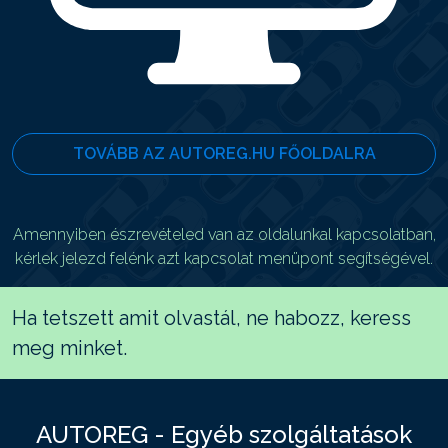
TOVÁBB AZ AUTOREG.HU FŐOLDALRA
Amennyiben észrevételed van az oldalunkal kapcsolatban,
kérlek jelezd felénk azt kapcsolat menüpont segítségével.
Ha tetszett amit olvastál, ne habozz, keress
meg minket.
AUTOREG - Egyéb szolgáltatások