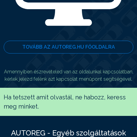
TOVÁBB AZ AUTOREG.HU FŐOLDALRA
Amennyiben észrevételed van az oldalunkal kapcsolatban,
kérlek jelezd felénk azt kapcsolat menüpont segítségével.
Ha tetszett amit olvastál, ne habozz, keress
meg minket.
AUTOREG - Egyéb szolgáltatások