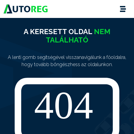
A KERESETT OLDAL
NEM
TALÁLHATÓ
A lenti gomb segítségével visszanavigálunk a főoldalra,
hogy tovább böngészhess az oldalunkon.