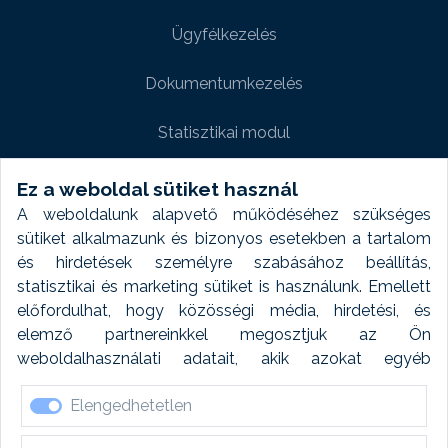
Ügyfélkezelés
Dokumentumkezelés
Statisztikai modul
Weboldal modul
Ez a weboldal sütiket használ
A weboldalunk alapvető működéséhez szükséges
Fényképtár extra modul
sütiket alkalmazunk és bizonyos esetekben a tartalom
és hirdetések személyre szabásához beállítás,
Autómosó modul
statisztikai és marketing sütiket is használunk. Emellett
előfordulhat, hogy közösségi média, hirdetési, és
Feladatütemezés
elemző partnereinkkel megosztjuk az Ön
weboldalhasználati adatait, akik azokat egyéb
Készletfinanszírozás
forrásokból gyűjtött adatokkal kombinálhatják. A sütik
Elengedhetetlen
elfogadásával kapcsolatosan naplózást végzünk és
ezen adatokat 6 hónap után automatikusan töröljük. A