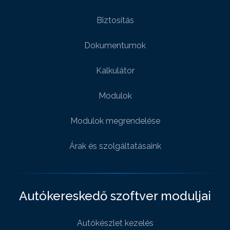
Biztositás
Dokumentumok
Kalkulátor
Modulok
Modulok megrendelése
Árak és szolgáltatásaink
Autókereskedő szoftver moduljai
Autókészlet kezelés