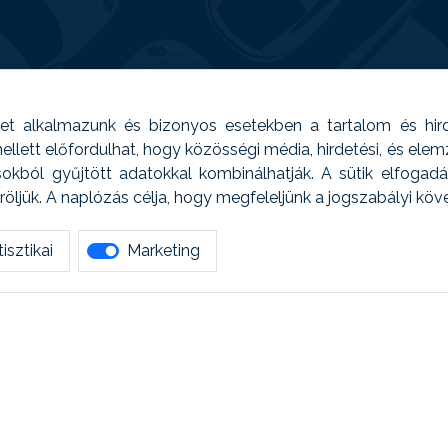
t alkalmazunk és bizonyos esetekben a tartalom és hir
 Emellett előfordulhat, hogy közösségi média, hirdetési, és el
sokból gyűjtött adatokkal kombinálhatják. A sütik elfogad
ljük. A naplózás célja, hogy megfeleljünk a jogszabályi kö
isztikai
Marketing
tetszett amit olvastál, ne habozz, keress meg min
AUTOREG - Egyéb szolgáltatások