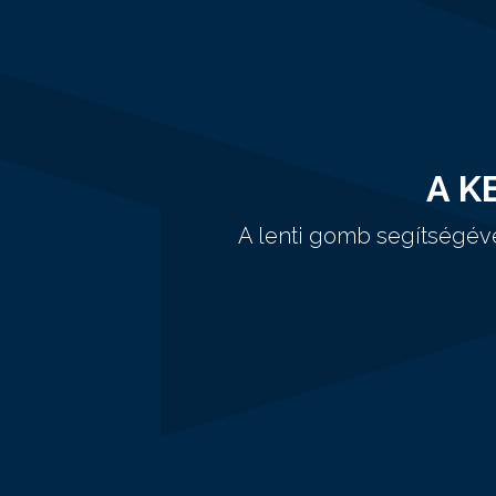
A K
A lenti gomb segítségév