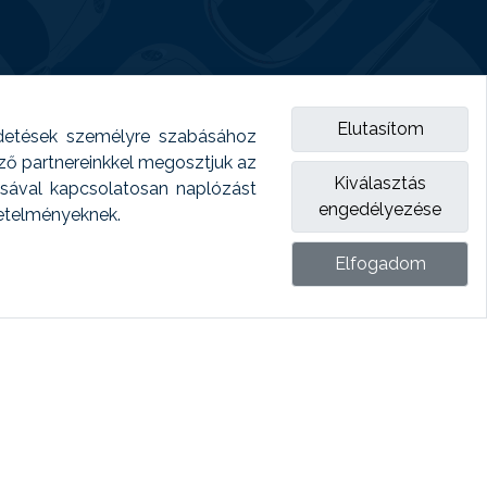
Elutasítom
detések személyre szabásához
emző partnereinkkel megosztjuk az
Kiválasztás
ásával kapcsolatosan naplózást
engedélyezése
vetelményeknek.
Elfogadom
ket.