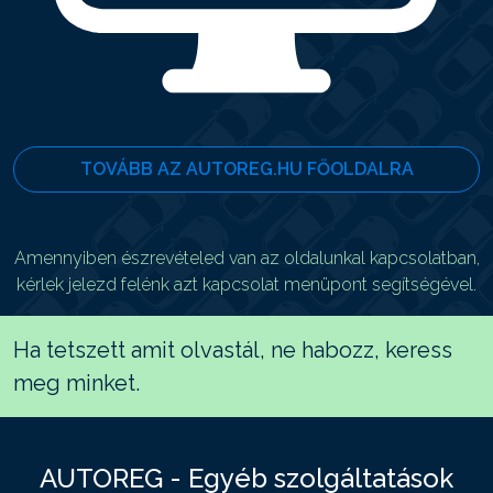
TOVÁBB AZ AUTOREG.HU FŐOLDALRA
Amennyiben észrevételed van az oldalunkal kapcsolatban,
kérlek jelezd felénk azt kapcsolat menüpont segítségével.
Ha tetszett amit olvastál, ne habozz, keress
meg minket.
AUTOREG - Egyéb szolgáltatások