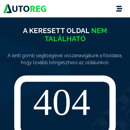
A KERESETT OLDAL
NEM
TALÁLHATÓ
A lenti gomb segítségével visszanavigálunk a főoldalra,
hogy tovább böngészhess az oldalunkon.