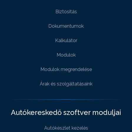
Biztositás
Dokumentumok
Kalkulátor
Modulok
Modulok megrendelése
Árak és szolgáltatásaink
Autókereskedő szoftver moduljai
Autókészlet kezelés