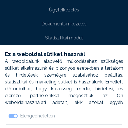
Ügyfélkezelés
Dokumentumkezelés
Statisztikai modul
Weboldal modul
Ez a weboldal sütiket használ
A weboldalunk alapvető működéséhez szükséges
Fényképtár extra modul
sütiket alkalmazunk és bizonyos esetekben a tartalom
és hirdetések személyre szabásához beállítás,
Autómosó modul
statisztikai és marketing sütiket is használunk. Emellett
előfordulhat, hogy közösségi média, hirdetési, és
Feladatütemezés
elemző partnereinkkel megosztjuk az Ön
weboldalhasználati adatait, akik azokat egyéb
Készletfinanszírozás
forrásokból gyűjtött adatokkal kombinálhatják. A sütik
Elengedhetetlen
elfogadásával kapcsolatosan naplózást végzünk és
ezen adatokat 6 hónap után automatikusan töröljük. A