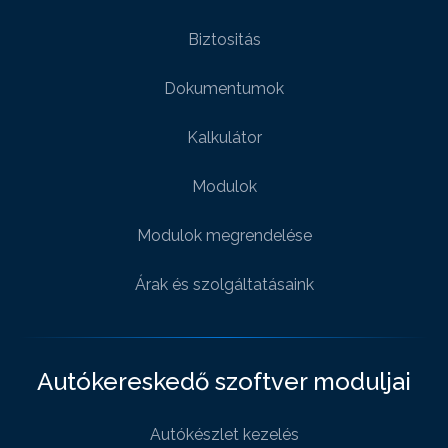
Biztositás
Dokumentumok
Kalkulátor
Modulok
Modulok megrendelése
Árak és szolgáltatásaink
Autókereskedő szoftver moduljai
Autókészlet kezelés