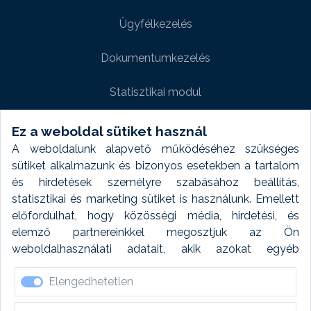
Ügyfélkezelés
Dokumentumkezelés
Statisztikai modul
Weboldal modul
Ez a weboldal sütiket használ
A weboldalunk alapvető működéséhez szükséges
Fényképtár extra modul
sütiket alkalmazunk és bizonyos esetekben a tartalom
és hirdetések személyre szabásához beállítás,
Autómosó modul
statisztikai és marketing sütiket is használunk. Emellett
előfordulhat, hogy közösségi média, hirdetési, és
Feladatütemezés
elemző partnereinkkel megosztjuk az Ön
weboldalhasználati adatait, akik azokat egyéb
Készletfinanszírozás
forrásokból gyűjtött adatokkal kombinálhatják. A sütik
Elengedhetetlen
elfogadásával kapcsolatosan naplózást végzünk és
ezen adatokat 6 hónap után automatikusan töröljük. A