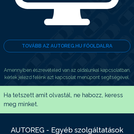
TOVÁBB AZ AUTOREG.HU FŐOLDALRA
Amennyiben észrevételed van az oldalunkal kapcsolatban,
kérlek jelezd felénk azt kapcsolat menüpont segítségével.
Ha tetszett amit olvastál, ne habozz, keress
meg minket.
AUTOREG - Egyéb szolgáltatások