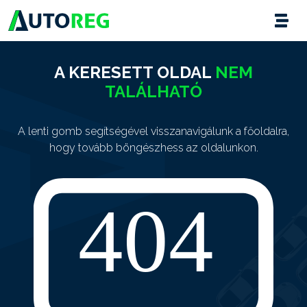
A KERESETT OLDAL
NEM
TALÁLHATÓ
A lenti gomb segítségével visszanavigálunk a főoldalra,
hogy tovább böngészhess az oldalunkon.