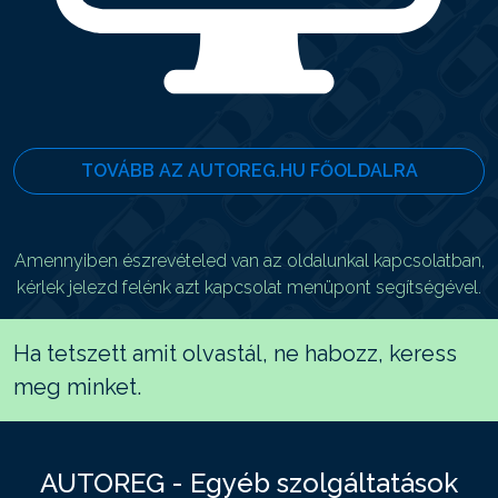
TOVÁBB AZ AUTOREG.HU FŐOLDALRA
Amennyiben észrevételed van az oldalunkal kapcsolatban,
kérlek jelezd felénk azt kapcsolat menüpont segítségével.
Ha tetszett amit olvastál, ne habozz, keress
meg minket.
AUTOREG - Egyéb szolgáltatások