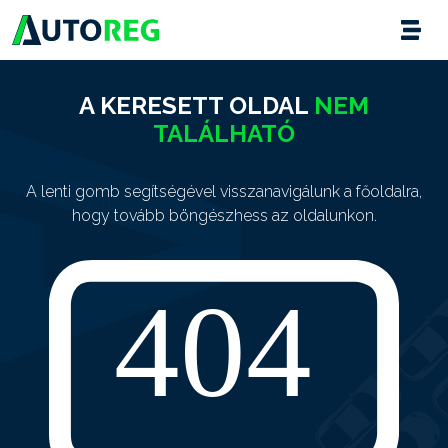
A KERESETT OLDAL
NEM
TALÁLHATÓ
A lenti gomb segítségével visszanavigálunk a főoldalra,
hogy tovább böngészhess az oldalunkon.