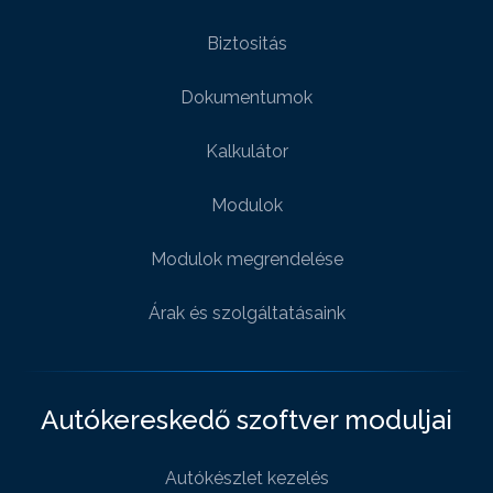
Biztositás
Dokumentumok
Kalkulátor
Modulok
Modulok megrendelése
Árak és szolgáltatásaink
Autókereskedő szoftver moduljai
Autókészlet kezelés