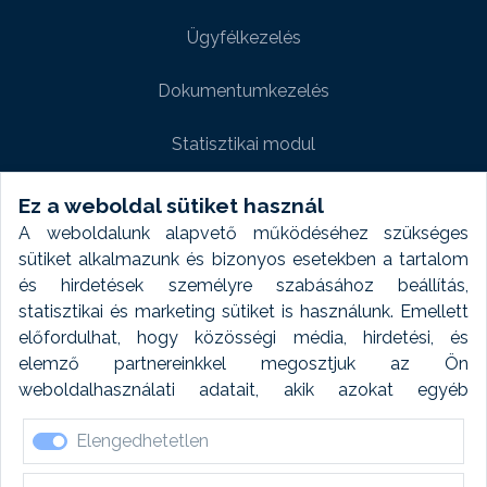
Ügyfélkezelés
Dokumentumkezelés
Statisztikai modul
Weboldal modul
Ez a weboldal sütiket használ
A weboldalunk alapvető működéséhez szükséges
Fényképtár extra modul
sütiket alkalmazunk és bizonyos esetekben a tartalom
és hirdetések személyre szabásához beállítás,
Autómosó modul
statisztikai és marketing sütiket is használunk. Emellett
előfordulhat, hogy közösségi média, hirdetési, és
Feladatütemezés
elemző partnereinkkel megosztjuk az Ön
weboldalhasználati adatait, akik azokat egyéb
Készletfinanszírozás
forrásokból gyűjtött adatokkal kombinálhatják. A sütik
Elengedhetetlen
elfogadásával kapcsolatosan naplózást végzünk és
ezen adatokat 6 hónap után automatikusan töröljük. A