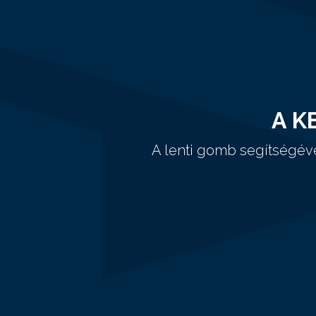
A K
A lenti gomb segítségév