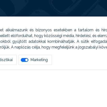
t alkalmazunk és bizonyos esetekben a tartalom és hir
 Emellett előfordulhat, hogy közösségi média, hirdetési, és el
sokból gyűjtött adatokkal kombinálhatják. A sütik elfogad
ljük. A naplózás célja, hogy megfeleljünk a jogszabályi kö
isztikai
Marketing
tetszett amit olvastál, ne habozz, keress meg min
AUTOREG - Egyéb szolgáltatások