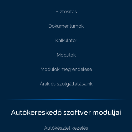
Biztositás
Dokumentumok
Kalkulátor
Modulok
Modulok megrendelése
Árak és szolgáltatásaink
Autókereskedő szoftver moduljai
Autókészlet kezelés