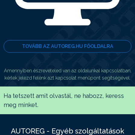
TOVÁBB AZ AUTOREG.HU FŐOLDALRA
Amennyiben észrevételed van az oldalunkal kapcsolatban,
kérlek jelezd felénk azt kapcsolat menüpont segítségével.
Ha tetszett amit olvastál, ne habozz, keress
meg minket.
AUTOREG - Egyéb szolgáltatások