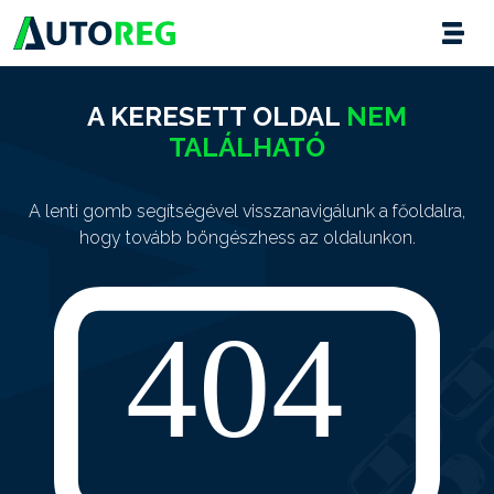
A KERESETT OLDAL
NEM
TALÁLHATÓ
A lenti gomb segítségével visszanavigálunk a főoldalra,
hogy tovább böngészhess az oldalunkon.