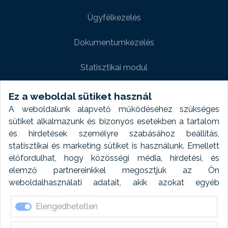
Ügyfélkezelés
Dokumentumkezelés
Statisztikai modul
Weboldal modul
Ez a weboldal sütiket használ
A weboldalunk alapvető működéséhez szükséges
Fényképtár extra modul
sütiket alkalmazunk és bizonyos esetekben a tartalom
és hirdetések személyre szabásához beállítás,
Autómosó modul
statisztikai és marketing sütiket is használunk. Emellett
előfordulhat, hogy közösségi média, hirdetési, és
Feladatütemezés
elemző partnereinkkel megosztjuk az Ön
weboldalhasználati adatait, akik azokat egyéb
Készletfinanszírozás
forrásokból gyűjtött adatokkal kombinálhatják. A sütik
Elengedhetetlen
elfogadásával kapcsolatosan naplózást végzünk és
ezen adatokat 6 hónap után automatikusan töröljük. A