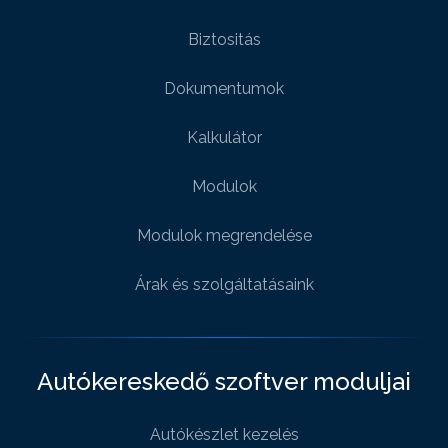
Biztositás
Dokumentumok
Kalkulátor
Modulok
Modulok megrendelése
Árak és szolgáltatásaink
Autókereskedő szoftver moduljai
Autókészlet kezelés