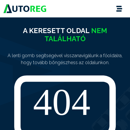
A KERESETT OLDAL
NEM
TALÁLHATÓ
A lenti gomb segítségével visszanavigálunk a főoldalra,
hogy tovább böngészhess az oldalunkon.