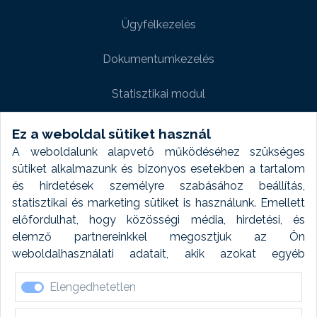
Ügyfélkezelés
Dokumentumkezelés
Statisztikai modul
Weboldal modul
Ez a weboldal sütiket használ
A weboldalunk alapvető működéséhez szükséges
Fényképtár extra modul
sütiket alkalmazunk és bizonyos esetekben a tartalom
és hirdetések személyre szabásához beállítás,
Autómosó modul
statisztikai és marketing sütiket is használunk. Emellett
előfordulhat, hogy közösségi média, hirdetési, és
Feladatütemezés
elemző partnereinkkel megosztjuk az Ön
weboldalhasználati adatait, akik azokat egyéb
Készletfinanszírozás
forrásokból gyűjtött adatokkal kombinálhatják. A sütik
Elengedhetetlen
elfogadásával kapcsolatosan naplózást végzünk és
ezen adatokat 6 hónap után automatikusan töröljük. A