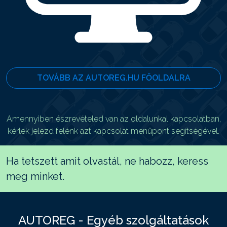
TOVÁBB AZ AUTOREG.HU FŐOLDALRA
Amennyiben észrevételed van az oldalunkal kapcsolatban,
kérlek jelezd felénk azt kapcsolat menüpont segítségével.
Ha tetszett amit olvastál, ne habozz, keress
meg minket.
AUTOREG - Egyéb szolgáltatások