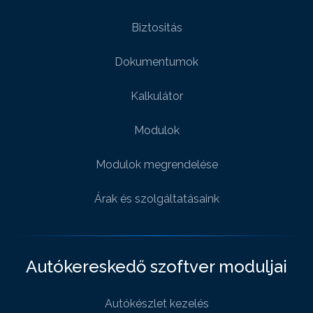
Biztositás
Dokumentumok
Kalkulátor
Modulok
Modulok megrendelése
Árak és szolgáltatásaink
Autókereskedő szoftver moduljai
Autókészlet kezelés