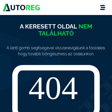
A KERESETT OLDAL
NEM
TALÁLHATÓ
A lenti gomb segítségével visszanavigálunk a főoldalra,
hogy tovább böngészhess az oldalunkon.