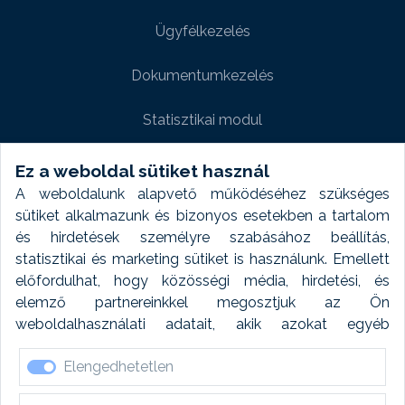
Ügyfélkezelés
Dokumentumkezelés
Statisztikai modul
Weboldal modul
Ez a weboldal sütiket használ
A weboldalunk alapvető működéséhez szükséges
Fényképtár extra modul
sütiket alkalmazunk és bizonyos esetekben a tartalom
és hirdetések személyre szabásához beállítás,
Autómosó modul
statisztikai és marketing sütiket is használunk. Emellett
előfordulhat, hogy közösségi média, hirdetési, és
Feladatütemezés
elemző partnereinkkel megosztjuk az Ön
weboldalhasználati adatait, akik azokat egyéb
Készletfinanszírozás
forrásokból gyűjtött adatokkal kombinálhatják. A sütik
Elengedhetetlen
elfogadásával kapcsolatosan naplózást végzünk és
ezen adatokat 6 hónap után automatikusan töröljük. A