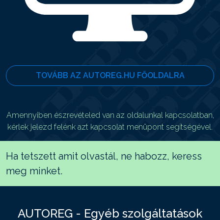
TOVÁBB AZ AUTOREG.HU FŐOLDALRA
Amennyiben észrevételed van az oldalunkal kapcsolatban,
kérlek jelezd felénk azt kapcsolat menüpont segítségével.
Ha tetszett amit olvastál, ne habozz, keress
meg minket.
AUTOREG - Egyéb szolgáltatások