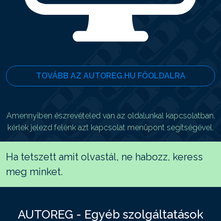
TOVÁBB AZ AUTOREG.HU FŐOLDALRA
Amennyiben észrevételed van az oldalunkal kapcsolatban,
kérlek jelezd felénk azt kapcsolat menüpont segítségével.
Ha tetszett amit olvastál, ne habozz, keress
meg minket.
AUTOREG - Egyéb szolgáltatások