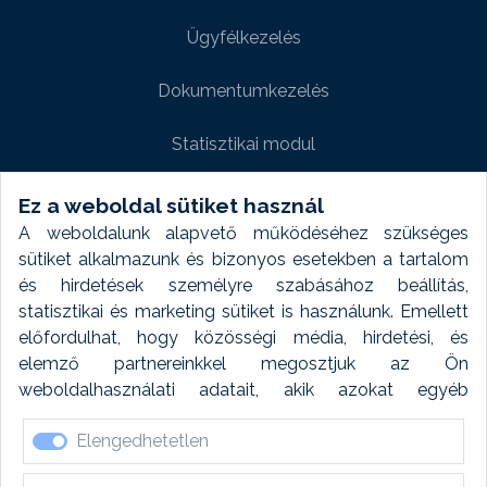
Ügyfélkezelés
Dokumentumkezelés
Statisztikai modul
Weboldal modul
Ez a weboldal sütiket használ
A weboldalunk alapvető működéséhez szükséges
Fényképtár extra modul
sütiket alkalmazunk és bizonyos esetekben a tartalom
és hirdetések személyre szabásához beállítás,
Autómosó modul
statisztikai és marketing sütiket is használunk. Emellett
előfordulhat, hogy közösségi média, hirdetési, és
Feladatütemezés
elemző partnereinkkel megosztjuk az Ön
weboldalhasználati adatait, akik azokat egyéb
Készletfinanszírozás
forrásokból gyűjtött adatokkal kombinálhatják. A sütik
Elengedhetetlen
elfogadásával kapcsolatosan naplózást végzünk és
ezen adatokat 6 hónap után automatikusan töröljük. A