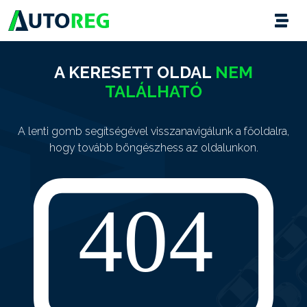
A KERESETT OLDAL
NEM
TALÁLHATÓ
A lenti gomb segítségével visszanavigálunk a főoldalra,
hogy tovább böngészhess az oldalunkon.