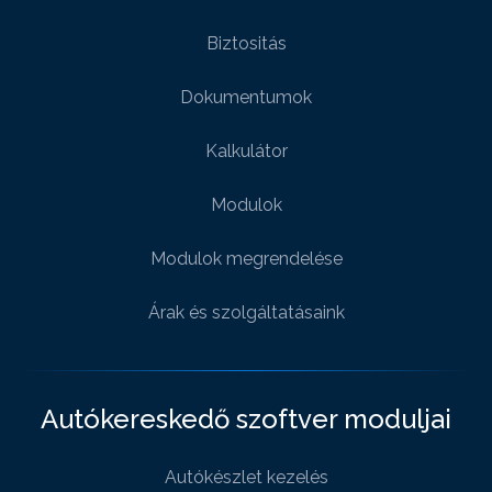
Biztositás
Dokumentumok
Kalkulátor
Modulok
Modulok megrendelése
Árak és szolgáltatásaink
Autókereskedő szoftver moduljai
Autókészlet kezelés