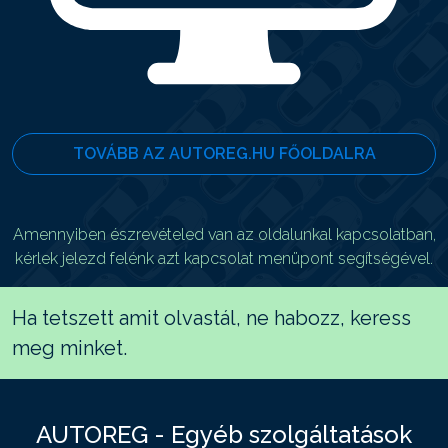
TOVÁBB AZ AUTOREG.HU FŐOLDALRA
Amennyiben észrevételed van az oldalunkal kapcsolatban,
kérlek jelezd felénk azt kapcsolat menüpont segítségével.
Ha tetszett amit olvastál, ne habozz, keress
meg minket.
AUTOREG - Egyéb szolgáltatások