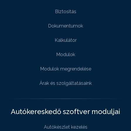
Biztositás
Dokumentumok
Kalkulátor
Modulok
Modulok megrendelése
Árak és szolgáltatásaink
Autókereskedő szoftver moduljai
Autókészlet kezelés