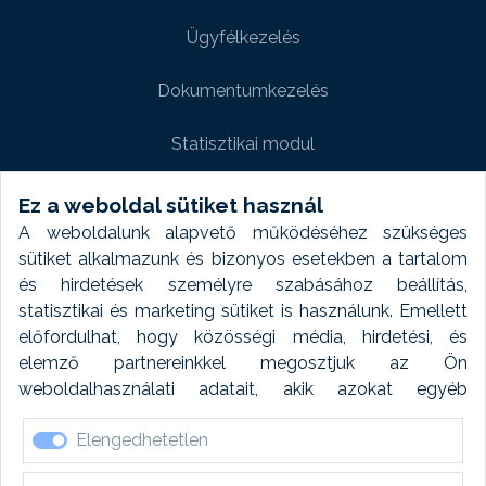
Ügyfélkezelés
Dokumentumkezelés
Statisztikai modul
Weboldal modul
Ez a weboldal sütiket használ
A weboldalunk alapvető működéséhez szükséges
Fényképtár extra modul
sütiket alkalmazunk és bizonyos esetekben a tartalom
és hirdetések személyre szabásához beállítás,
Autómosó modul
statisztikai és marketing sütiket is használunk. Emellett
előfordulhat, hogy közösségi média, hirdetési, és
Feladatütemezés
elemző partnereinkkel megosztjuk az Ön
weboldalhasználati adatait, akik azokat egyéb
Készletfinanszírozás
forrásokból gyűjtött adatokkal kombinálhatják. A sütik
Elengedhetetlen
elfogadásával kapcsolatosan naplózást végzünk és
ezen adatokat 6 hónap után automatikusan töröljük. A