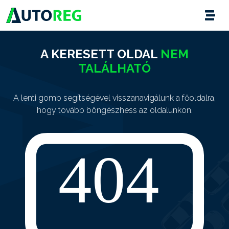
A KERESETT OLDAL
NEM
TALÁLHATÓ
A lenti gomb segítségével visszanavigálunk a főoldalra,
hogy tovább böngészhess az oldalunkon.