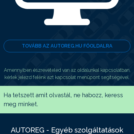
TOVÁBB AZ AUTOREG.HU FŐOLDALRA
Amennyiben észrevételed van az oldalunkal kapcsolatban,
kérlek jelezd felénk azt kapcsolat menüpont segítségével.
Ha tetszett amit olvastál, ne habozz, keress
meg minket.
AUTOREG - Egyéb szolgáltatások