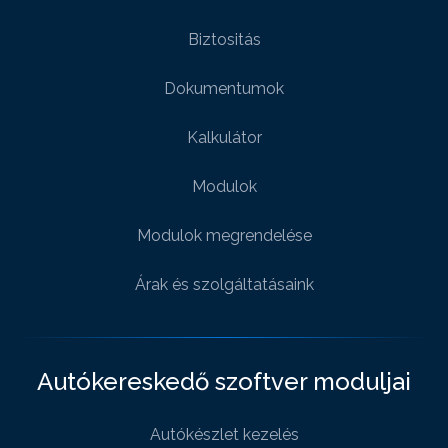
Biztositás
Dokumentumok
Kalkulátor
Modulok
Modulok megrendelése
Árak és szolgáltatásaink
Autókereskedő szoftver moduljai
Autókészlet kezelés