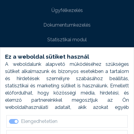
Ügyfélkezelés
Dokumentumkezelés
Statisztikai modul
Weboldal modul
Ez a weboldal sütiket használ
A weboldalunk alapvető működéséhez szükséges
Fényképtár extra modul
sütiket alkalmazunk és bizonyos esetekben a tartalom
és hirdetések személyre szabásához beállítás,
Autómosó modul
statisztikai és marketing sütiket is használunk. Emellett
előfordulhat, hogy közösségi média, hirdetési, és
Feladatütemezés
elemző partnereinkkel megosztjuk az Ön
weboldalhasználati adatait, akik azokat egyéb
Készletfinanszírozás
forrásokból gyűjtött adatokkal kombinálhatják. A sütik
Elengedhetetlen
elfogadásával kapcsolatosan naplózást végzünk és
ezen adatokat 6 hónap után automatikusan töröljük. A