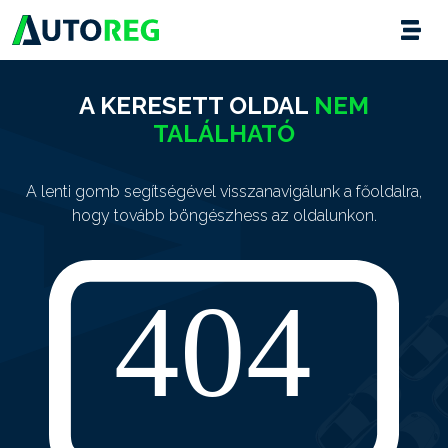
A KERESETT OLDAL
NEM
TALÁLHATÓ
A lenti gomb segítségével visszanavigálunk a főoldalra,
hogy tovább böngészhess az oldalunkon.