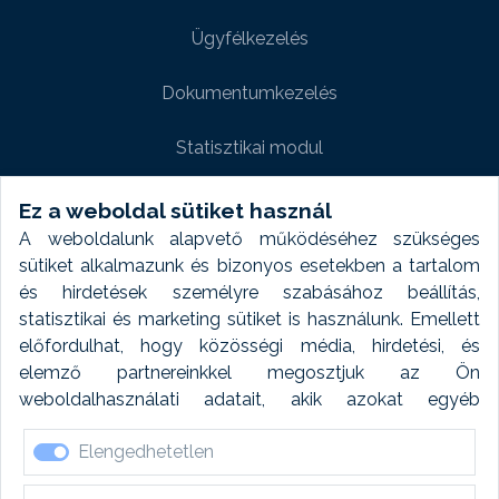
Ügyfélkezelés
Dokumentumkezelés
Statisztikai modul
Weboldal modul
Ez a weboldal sütiket használ
A weboldalunk alapvető működéséhez szükséges
Fényképtár extra modul
sütiket alkalmazunk és bizonyos esetekben a tartalom
és hirdetések személyre szabásához beállítás,
Autómosó modul
statisztikai és marketing sütiket is használunk. Emellett
előfordulhat, hogy közösségi média, hirdetési, és
Feladatütemezés
elemző partnereinkkel megosztjuk az Ön
weboldalhasználati adatait, akik azokat egyéb
Készletfinanszírozás
forrásokból gyűjtött adatokkal kombinálhatják. A sütik
Elengedhetetlen
elfogadásával kapcsolatosan naplózást végzünk és
ezen adatokat 6 hónap után automatikusan töröljük. A