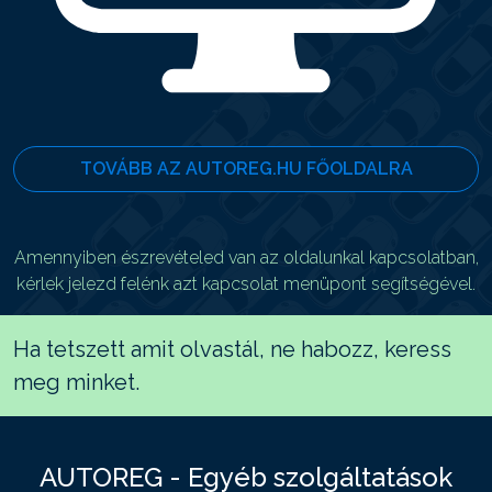
TOVÁBB AZ AUTOREG.HU FŐOLDALRA
Amennyiben észrevételed van az oldalunkal kapcsolatban,
kérlek jelezd felénk azt kapcsolat menüpont segítségével.
Ha tetszett amit olvastál, ne habozz, keress
meg minket.
AUTOREG - Egyéb szolgáltatások