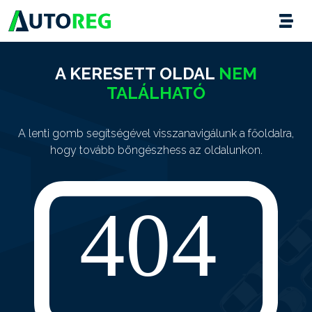
A KERESETT OLDAL
NEM
TALÁLHATÓ
A lenti gomb segítségével visszanavigálunk a főoldalra,
hogy tovább böngészhess az oldalunkon.