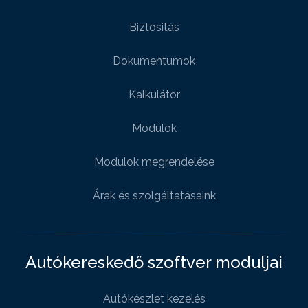
Biztositás
Dokumentumok
Kalkulátor
Modulok
Modulok megrendelése
Árak és szolgáltatásaink
Autókereskedő szoftver moduljai
Autókészlet kezelés