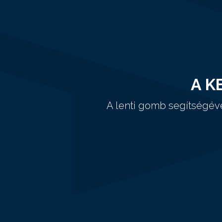
A K
A lenti gomb segítségév