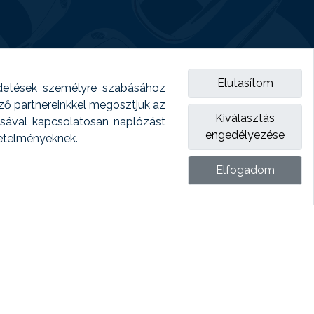
Elutasítom
detések személyre szabásához
emző partnereinkkel megosztjuk az
Kiválasztás
ásával kapcsolatosan naplózást
engedélyezése
vetelményeknek.
Elfogadom
ket.