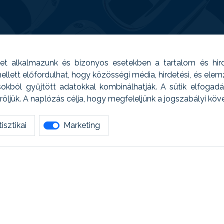
t alkalmazunk és bizonyos esetekben a tartalom és hir
 Emellett előfordulhat, hogy közösségi média, hirdetési, és el
sokból gyűjtött adatokkal kombinálhatják. A sütik elfogad
ljük. A naplózás célja, hogy megfeleljünk a jogszabályi kö
isztikai
Marketing
tetszett amit olvastál, ne habozz, keress meg min
AUTOREG - Egyéb szolgáltatások