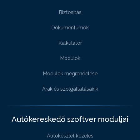
Biztositás
Dokumentumok
Kalkulátor
Modulok
Modulok megrendelése
Árak és szolgáltatásaink
Autókereskedő szoftver moduljai
Autókészlet kezelés