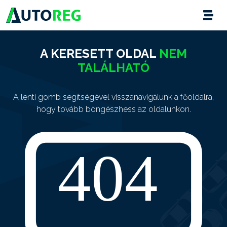
A KERESETT OLDAL
NEM
TALÁLHATÓ
A lenti gomb segítségével visszanavigálunk a főoldalra,
hogy tovább böngészhess az oldalunkon.