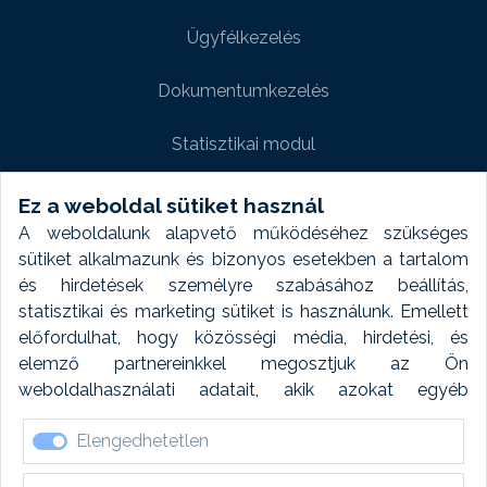
Ügyfélkezelés
Dokumentumkezelés
Statisztikai modul
Weboldal modul
Ez a weboldal sütiket használ
A weboldalunk alapvető működéséhez szükséges
Fényképtár extra modul
sütiket alkalmazunk és bizonyos esetekben a tartalom
és hirdetések személyre szabásához beállítás,
Autómosó modul
statisztikai és marketing sütiket is használunk. Emellett
előfordulhat, hogy közösségi média, hirdetési, és
Feladatütemezés
elemző partnereinkkel megosztjuk az Ön
weboldalhasználati adatait, akik azokat egyéb
Készletfinanszírozás
forrásokból gyűjtött adatokkal kombinálhatják. A sütik
Elengedhetetlen
elfogadásával kapcsolatosan naplózást végzünk és
ezen adatokat 6 hónap után automatikusan töröljük. A