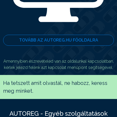
TOVÁBB AZ AUTOREG.HU FŐOLDALRA
Amennyiben észrevételed van az oldalunkal kapcsolatban,
kérlek jelezd felénk azt kapcsolat menüpont segítségével.
Ha tetszett amit olvastál, ne habozz, keress
meg minket.
AUTOREG - Egyéb szolgáltatások