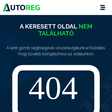
A KERESETT OLDAL
NEM
TALÁLHATÓ
A lenti gomb segítségével visszanavigálunk a főoldalra,
hogy tovább böngészhess az oldalunkon.