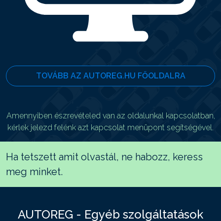
TOVÁBB AZ AUTOREG.HU FŐOLDALRA
Amennyiben észrevételed van az oldalunkal kapcsolatban,
kérlek jelezd felénk azt kapcsolat menüpont segítségével.
Ha tetszett amit olvastál, ne habozz, keress
meg minket.
AUTOREG - Egyéb szolgáltatások