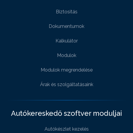
Biztositás
Dokumentumok
Kalkulátor
Modulok
Modulok megrendelése
Árak és szolgáltatásaink
Autókereskedő szoftver moduljai
Autókészlet kezelés