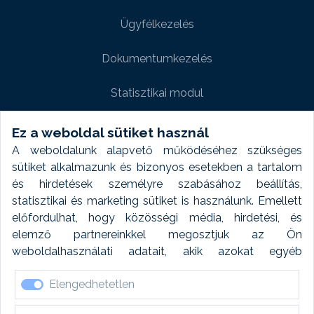
Ügyfélkezelés
Dokumentumkezelés
Statisztikai modul
Weboldal modul
Ez a weboldal sütiket használ
A weboldalunk alapvető működéséhez szükséges
Fényképtár extra modul
sütiket alkalmazunk és bizonyos esetekben a tartalom
és hirdetések személyre szabásához beállítás,
Autómosó modul
statisztikai és marketing sütiket is használunk. Emellett
előfordulhat, hogy közösségi média, hirdetési, és
Feladatütemezés
elemző partnereinkkel megosztjuk az Ön
weboldalhasználati adatait, akik azokat egyéb
Készletfinanszírozás
forrásokból gyűjtött adatokkal kombinálhatják. A sütik
Elengedhetetlen
elfogadásával kapcsolatosan naplózást végzünk és
ezen adatokat 6 hónap után automatikusan töröljük. A