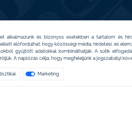
t alkalmazunk és bizonyos esetekben a tartalom és hir
 Emellett előfordulhat, hogy közösségi média, hirdetési, és el
sokból gyűjtött adatokkal kombinálhatják. A sütik elfogad
ljük. A naplózás célja, hogy megfeleljünk a jogszabályi kö
isztikai
Marketing
tetszett amit olvastál, ne habozz, keress meg min
AUTOREG - Egyéb szolgáltatások