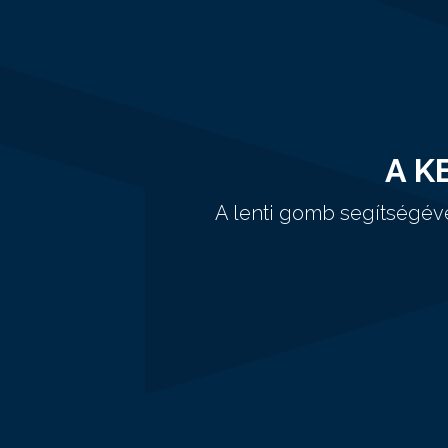
A K
A lenti gomb segítségév