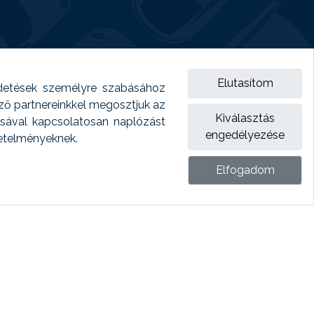
Elutasítom
detések személyre szabásához
emző partnereinkkel megosztjuk az
Kiválasztás
ásával kapcsolatosan naplózást
engedélyezése
vetelményeknek.
Elfogadom
ket.