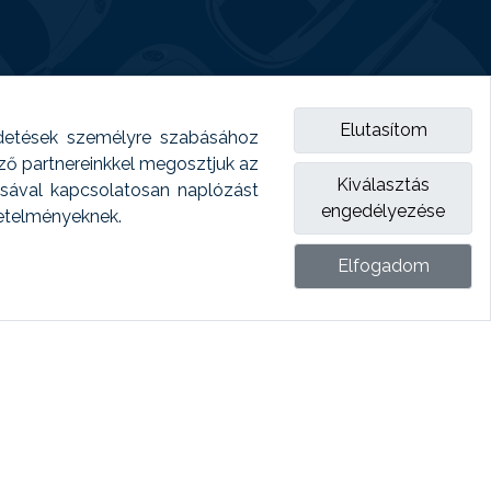
Elutasítom
detések személyre szabásához
emző partnereinkkel megosztjuk az
Kiválasztás
ásával kapcsolatosan naplózást
engedélyezése
vetelményeknek.
Elfogadom
ket.