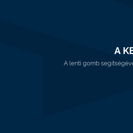
A K
A lenti gomb segítségév