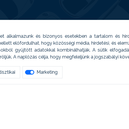
t alkalmazunk és bizonyos esetekben a tartalom és hir
 Emellett előfordulhat, hogy közösségi média, hirdetési, és el
sokból gyűjtött adatokkal kombinálhatják. A sütik elfogad
ljük. A naplózás célja, hogy megfeleljünk a jogszabályi kö
isztikai
Marketing
tetszett amit olvastál, ne habozz, keress meg min
AUTOREG - Egyéb szolgáltatások