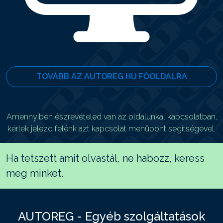
TOVÁBB AZ AUTOREG.HU FŐOLDALRA
Amennyiben észrevételed van az oldalunkal kapcsolatban,
kérlek jelezd felénk azt kapcsolat menüpont segítségével.
Ha tetszett amit olvastál, ne habozz, keress
meg minket.
AUTOREG - Egyéb szolgáltatások