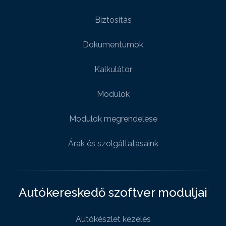
Biztositás
Dokumentumok
Kalkulátor
Modulok
Modulok megrendelése
Árak és szolgáltatásaink
Autókereskedő szoftver moduljai
Autókészlet kezelés