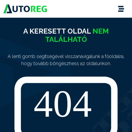
A KERESETT OLDAL
NEM
TALÁLHATÓ
A lenti gomb segítségével visszanavigálunk a főoldalra,
hogy tovább böngészhess az oldalunkon.