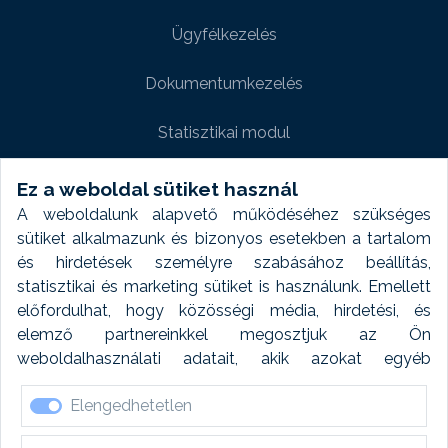
Ügyfélkezelés
Dokumentumkezelés
Statisztikai modul
Weboldal modul
Ez a weboldal sütiket használ
A weboldalunk alapvető működéséhez szükséges
Fényképtár extra modul
sütiket alkalmazunk és bizonyos esetekben a tartalom
és hirdetések személyre szabásához beállítás,
Autómosó modul
statisztikai és marketing sütiket is használunk. Emellett
előfordulhat, hogy közösségi média, hirdetési, és
Feladatütemezés
elemző partnereinkkel megosztjuk az Ön
weboldalhasználati adatait, akik azokat egyéb
Készletfinanszírozás
forrásokból gyűjtött adatokkal kombinálhatják. A sütik
Elengedhetetlen
elfogadásával kapcsolatosan naplózást végzünk és
ezen adatokat 6 hónap után automatikusan töröljük. A