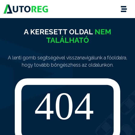
A KERESETT OLDAL
NEM
TALÁLHATÓ
A lenti gomb segítségével visszanavigálunk a főoldalra,
hogy tovább böngészhess az oldalunkon.