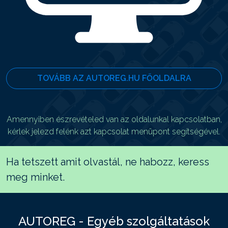
TOVÁBB AZ AUTOREG.HU FŐOLDALRA
Amennyiben észrevételed van az oldalunkal kapcsolatban,
kérlek jelezd felénk azt kapcsolat menüpont segítségével.
Ha tetszett amit olvastál, ne habozz, keress
meg minket.
AUTOREG - Egyéb szolgáltatások