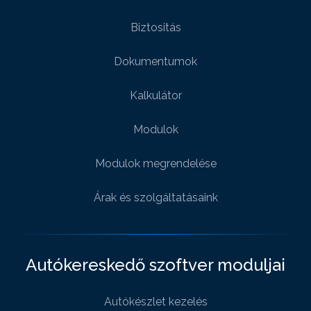
Biztositás
Dokumentumok
Kalkulátor
Modulok
Modulok megrendelése
Árak és szolgáltatásaink
Autókereskedő szoftver moduljai
Autókészlet kezelés