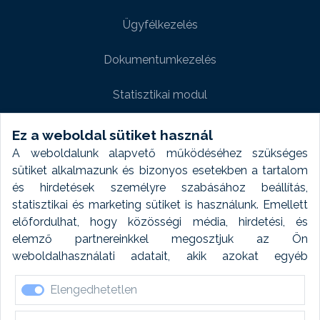
Ügyfélkezelés
Dokumentumkezelés
Statisztikai modul
Weboldal modul
Ez a weboldal sütiket használ
A weboldalunk alapvető működéséhez szükséges
Fényképtár extra modul
sütiket alkalmazunk és bizonyos esetekben a tartalom
és hirdetések személyre szabásához beállítás,
Autómosó modul
statisztikai és marketing sütiket is használunk. Emellett
előfordulhat, hogy közösségi média, hirdetési, és
Feladatütemezés
elemző partnereinkkel megosztjuk az Ön
weboldalhasználati adatait, akik azokat egyéb
Készletfinanszírozás
forrásokból gyűjtött adatokkal kombinálhatják. A sütik
Elengedhetetlen
elfogadásával kapcsolatosan naplózást végzünk és
ezen adatokat 6 hónap után automatikusan töröljük. A