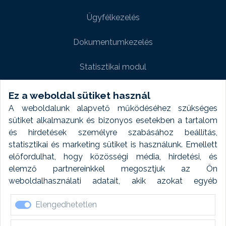
Ügyfélkezelés
Dokumentumkezelés
Statisztikai modul
Weboldal modul
Ez a weboldal sütiket használ
A weboldalunk alapvető működéséhez szükséges
Fényképtár extra modul
sütiket alkalmazunk és bizonyos esetekben a tartalom
és hirdetések személyre szabásához beállítás,
Autómosó modul
statisztikai és marketing sütiket is használunk. Emellett
előfordulhat, hogy közösségi média, hirdetési, és
Feladatütemezés
elemző partnereinkkel megosztjuk az Ön
weboldalhasználati adatait, akik azokat egyéb
Készletfinanszírozás
forrásokból gyűjtött adatokkal kombinálhatják. A sütik
Elengedhetetlen
elfogadásával kapcsolatosan naplózást végzünk és
ezen adatokat 6 hónap után automatikusan töröljük. A