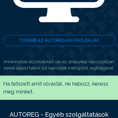
TOVÁBB AZ AUTOREG.HU FŐOLDALRA
Amennyiben észrevételed van az oldalunkal kapcsolatban,
kérlek jelezd felénk azt kapcsolat menüpont segítségével.
Ha tetszett amit olvastál, ne habozz, keress
meg minket.
AUTOREG - Egyéb szolgáltatások