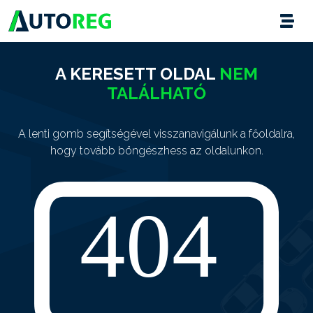
A KERESETT OLDAL
NEM
TALÁLHATÓ
A lenti gomb segítségével visszanavigálunk a főoldalra,
hogy tovább böngészhess az oldalunkon.