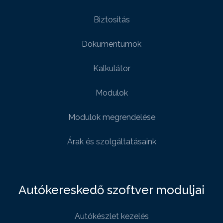
Biztositás
Dokumentumok
Kalkulátor
Modulok
Modulok megrendelése
Árak és szolgáltatásaink
Autókereskedő szoftver moduljai
Autókészlet kezelés