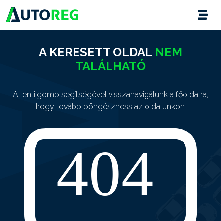
A KERESETT OLDAL
NEM
TALÁLHATÓ
A lenti gomb segítségével visszanavigálunk a főoldalra,
hogy tovább böngészhess az oldalunkon.