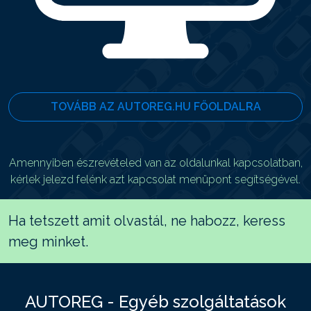
TOVÁBB AZ AUTOREG.HU FŐOLDALRA
Amennyiben észrevételed van az oldalunkal kapcsolatban,
kérlek jelezd felénk azt kapcsolat menüpont segítségével.
Ha tetszett amit olvastál, ne habozz, keress
meg minket.
AUTOREG - Egyéb szolgáltatások