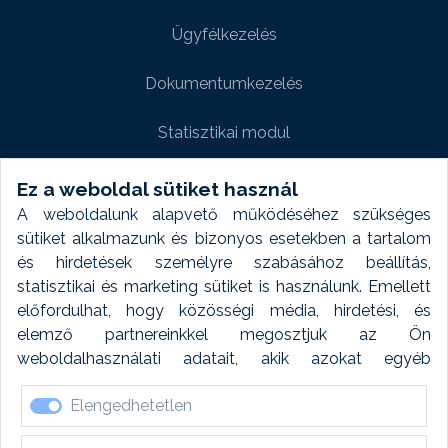
Ügyfélkezelés
Dokumentumkezelés
Statisztikai modul
Weboldal modul
Ez a weboldal sütiket használ
A weboldalunk alapvető működéséhez szükséges
Fényképtár extra modul
sütiket alkalmazunk és bizonyos esetekben a tartalom
és hirdetések személyre szabásához beállítás,
Autómosó modul
statisztikai és marketing sütiket is használunk. Emellett
előfordulhat, hogy közösségi média, hirdetési, és
Feladatütemezés
elemző partnereinkkel megosztjuk az Ön
weboldalhasználati adatait, akik azokat egyéb
Készletfinanszírozás
forrásokból gyűjtött adatokkal kombinálhatják. A sütik
Elengedhetetlen
elfogadásával kapcsolatosan naplózást végzünk és
ezen adatokat 6 hónap után automatikusan töröljük. A