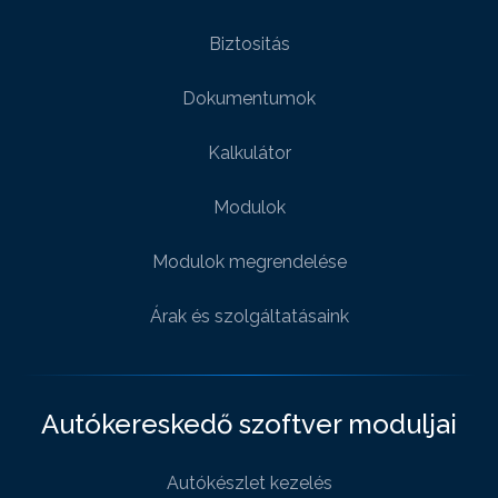
Biztositás
Dokumentumok
Kalkulátor
Modulok
Modulok megrendelése
Árak és szolgáltatásaink
Autókereskedő szoftver moduljai
Autókészlet kezelés