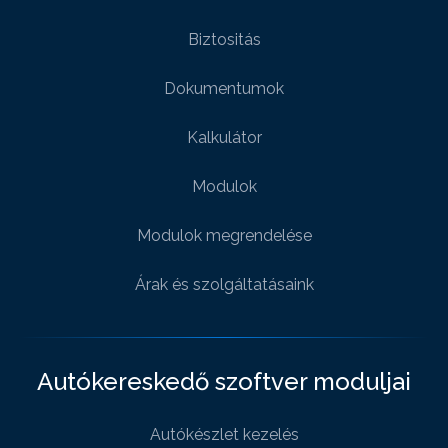
Biztositás
Dokumentumok
Kalkulátor
Modulok
Modulok megrendelése
Árak és szolgáltatásaink
Autókereskedő szoftver moduljai
Autókészlet kezelés