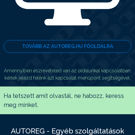
TOVÁBB AZ AUTOREG.HU FŐOLDALRA
Amennyiben észrevételed van az oldalunkal kapcsolatban,
kérlek jelezd felénk azt kapcsolat menüpont segítségével.
Ha tetszett amit olvastál, ne habozz, keress
meg minket.
AUTOREG - Egyéb szolgáltatások