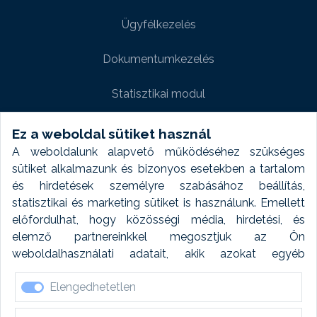
Ügyfélkezelés
Dokumentumkezelés
Statisztikai modul
Weboldal modul
Ez a weboldal sütiket használ
A weboldalunk alapvető működéséhez szükséges
Fényképtár extra modul
sütiket alkalmazunk és bizonyos esetekben a tartalom
és hirdetések személyre szabásához beállítás,
Autómosó modul
statisztikai és marketing sütiket is használunk. Emellett
előfordulhat, hogy közösségi média, hirdetési, és
Feladatütemezés
elemző partnereinkkel megosztjuk az Ön
weboldalhasználati adatait, akik azokat egyéb
Készletfinanszírozás
forrásokból gyűjtött adatokkal kombinálhatják. A sütik
Elengedhetetlen
elfogadásával kapcsolatosan naplózást végzünk és
ezen adatokat 6 hónap után automatikusan töröljük. A