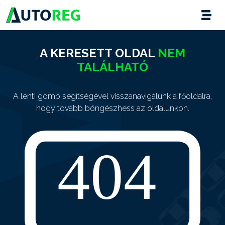
A KERESETT OLDAL
NEM
TALÁLHATÓ
A lenti gomb segítségével visszanavigálunk a főoldalra,
hogy tovább böngészhess az oldalunkon.