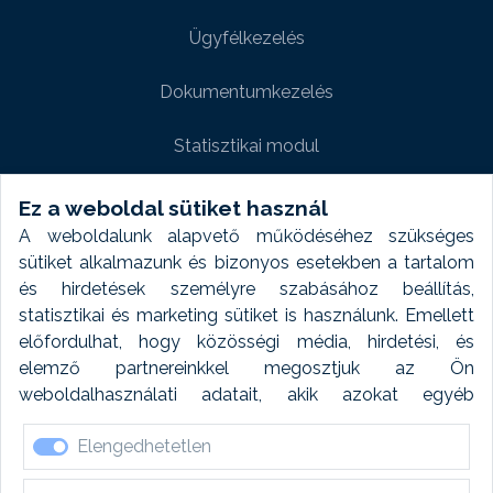
Ügyfélkezelés
Dokumentumkezelés
Statisztikai modul
Weboldal modul
Ez a weboldal sütiket használ
A weboldalunk alapvető működéséhez szükséges
Fényképtár extra modul
sütiket alkalmazunk és bizonyos esetekben a tartalom
és hirdetések személyre szabásához beállítás,
Autómosó modul
statisztikai és marketing sütiket is használunk. Emellett
előfordulhat, hogy közösségi média, hirdetési, és
Feladatütemezés
elemző partnereinkkel megosztjuk az Ön
weboldalhasználati adatait, akik azokat egyéb
Készletfinanszírozás
forrásokból gyűjtött adatokkal kombinálhatják. A sütik
Elengedhetetlen
elfogadásával kapcsolatosan naplózást végzünk és
ezen adatokat 6 hónap után automatikusan töröljük. A