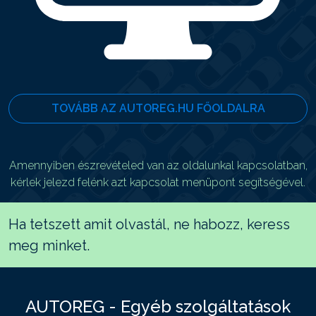
TOVÁBB AZ AUTOREG.HU FŐOLDALRA
Amennyiben észrevételed van az oldalunkal kapcsolatban,
kérlek jelezd felénk azt kapcsolat menüpont segítségével.
Ha tetszett amit olvastál, ne habozz, keress
meg minket.
AUTOREG - Egyéb szolgáltatások