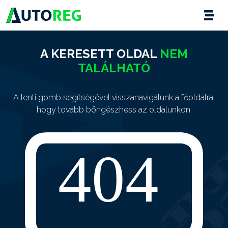
A KERESETT OLDAL
NEM
TALÁLHATÓ
A lenti gomb segítségével visszanavigálunk a főoldalra,
hogy tovább böngészhess az oldalunkon.