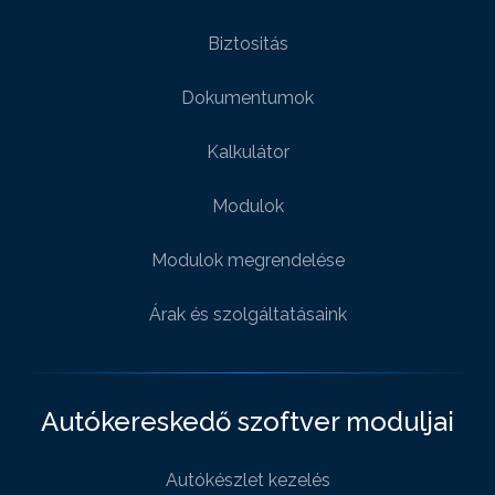
Biztositás
Dokumentumok
Kalkulátor
Modulok
Modulok megrendelése
Árak és szolgáltatásaink
Autókereskedő szoftver moduljai
Autókészlet kezelés