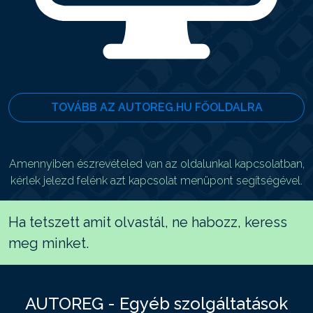
TOVÁBB AZ AUTOREG.HU FŐOLDALRA
Amennyiben észrevételed van az oldalunkal kapcsolatban,
kérlek jelezd felénk azt kapcsolat menüpont segítségével.
Ha tetszett amit olvastál, ne habozz, keress
meg minket.
AUTOREG - Egyéb szolgáltatások