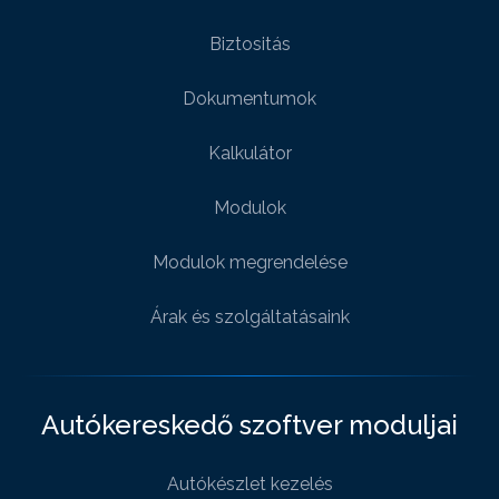
Biztositás
Dokumentumok
Kalkulátor
Modulok
Modulok megrendelése
Árak és szolgáltatásaink
Autókereskedő szoftver moduljai
Autókészlet kezelés