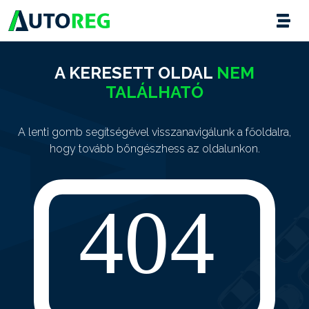
A KERESETT OLDAL
NEM
TALÁLHATÓ
A lenti gomb segítségével visszanavigálunk a főoldalra,
hogy tovább böngészhess az oldalunkon.