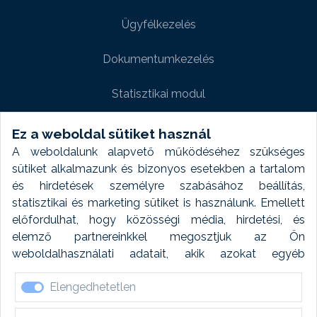
Ügyfélkezelés
Dokumentumkezelés
Statisztikai modul
Weboldal modul
Ez a weboldal sütiket használ
A weboldalunk alapvető működéséhez szükséges
Fényképtár extra modul
sütiket alkalmazunk és bizonyos esetekben a tartalom
és hirdetések személyre szabásához beállítás,
Autómosó modul
statisztikai és marketing sütiket is használunk. Emellett
előfordulhat, hogy közösségi média, hirdetési, és
Feladatütemezés
elemző partnereinkkel megosztjuk az Ön
weboldalhasználati adatait, akik azokat egyéb
Készletfinanszírozás
forrásokból gyűjtött adatokkal kombinálhatják. A sütik
Elengedhetetlen
elfogadásával kapcsolatosan naplózást végzünk és
ezen adatokat 6 hónap után automatikusan töröljük. A