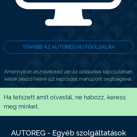
TOVÁBB AZ AUTOREG.HU FŐOLDALRA
Amennyiben észrevételed van az oldalunkal kapcsolatban,
kérlek jelezd felénk azt kapcsolat menüpont segítségével.
Ha tetszett amit olvastál, ne habozz, keress
meg minket.
AUTOREG - Egyéb szolgáltatások