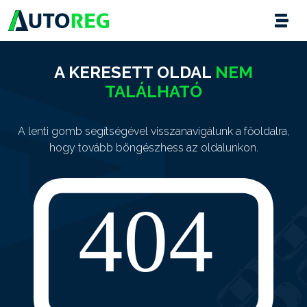
A KERESETT OLDAL
NEM
TALÁLHATÓ
A lenti gomb segítségével visszanavigálunk a főoldalra,
hogy tovább böngészhess az oldalunkon.