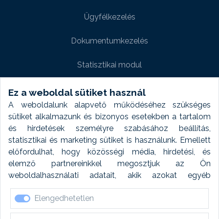
Ügyfélkezelés
Dokumentumkezelés
Statisztikai modul
Weboldal modul
Ez a weboldal sütiket használ
A weboldalunk alapvető működéséhez szükséges
Fényképtár extra modul
sütiket alkalmazunk és bizonyos esetekben a tartalom
és hirdetések személyre szabásához beállítás,
Autómosó modul
statisztikai és marketing sütiket is használunk. Emellett
előfordulhat, hogy közösségi média, hirdetési, és
Feladatütemezés
elemző partnereinkkel megosztjuk az Ön
weboldalhasználati adatait, akik azokat egyéb
Készletfinanszírozás
forrásokból gyűjtött adatokkal kombinálhatják. A sütik
Elengedhetetlen
elfogadásával kapcsolatosan naplózást végzünk és
ezen adatokat 6 hónap után automatikusan töröljük. A