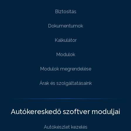
Biztositás
Dokumentumok
Kalkulátor
Modulok
Modulok megrendelése
Árak és szolgáltatásaink
Autókereskedő szoftver moduljai
Autókészlet kezelés