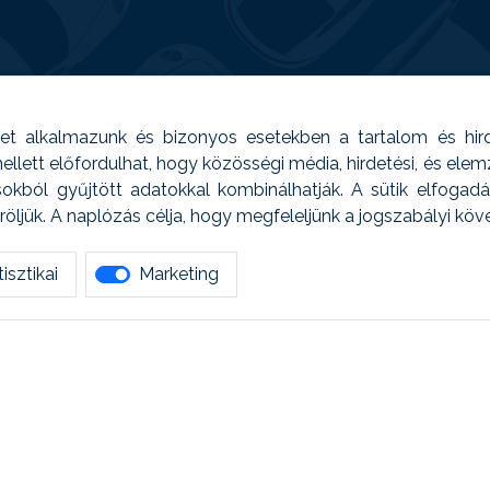
t alkalmazunk és bizonyos esetekben a tartalom és hir
 Emellett előfordulhat, hogy közösségi média, hirdetési, és el
sokból gyűjtött adatokkal kombinálhatják. A sütik elfogad
ljük. A naplózás célja, hogy megfeleljünk a jogszabályi kö
isztikai
Marketing
tetszett amit olvastál, ne habozz, keress meg min
AUTOREG - Egyéb szolgáltatások