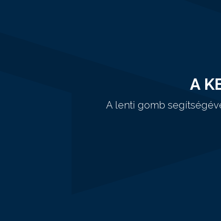
A K
A lenti gomb segítségév