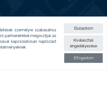
Elutasítom
detések személyre szabásához
emző partnereinkkel megosztjuk az
Kiválasztás
ásával kapcsolatosan naplózást
engedélyezése
vetelményeknek.
Elfogadom
ket.