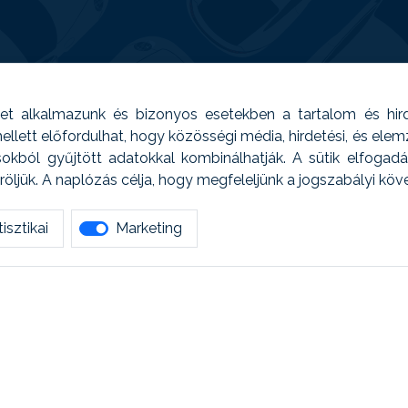
t alkalmazunk és bizonyos esetekben a tartalom és hir
 Emellett előfordulhat, hogy közösségi média, hirdetési, és el
sokból gyűjtött adatokkal kombinálhatják. A sütik elfogad
ljük. A naplózás célja, hogy megfeleljünk a jogszabályi kö
isztikai
Marketing
tetszett amit olvastál, ne habozz, keress meg min
AUTOREG - Egyéb szolgáltatások