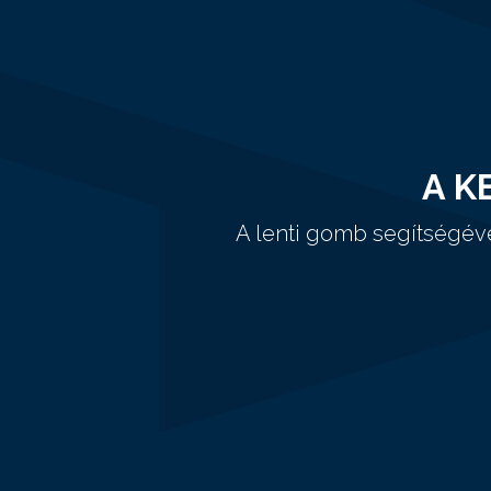
A K
A lenti gomb segítségév