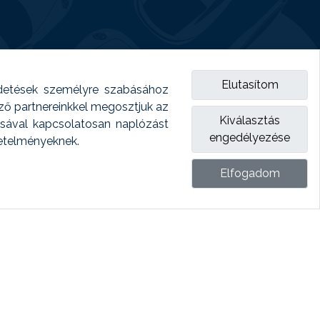
Elutasítom
detések személyre szabásához
emző partnereinkkel megosztjuk az
Kiválasztás
ásával kapcsolatosan naplózást
engedélyezése
vetelményeknek.
Elfogadom
ket.