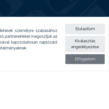
Elutasítom
detések személyre szabásához
emző partnereinkkel megosztjuk az
Kiválasztás
ásával kapcsolatosan naplózást
engedélyezése
vetelményeknek.
Elfogadom
ket.