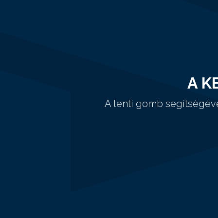
A K
A lenti gomb segítségév