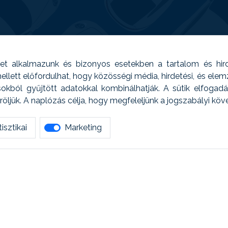
t alkalmazunk és bizonyos esetekben a tartalom és hir
 Emellett előfordulhat, hogy közösségi média, hirdetési, és el
sokból gyűjtött adatokkal kombinálhatják. A sütik elfogad
ljük. A naplózás célja, hogy megfeleljünk a jogszabályi kö
isztikai
Marketing
tetszett amit olvastál, ne habozz, keress meg min
AUTOREG - Egyéb szolgáltatások